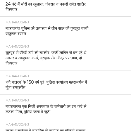
24 घंटे में चोरी का खुलासा, जेवरात व नकदी समेत शातिर
गिरफ्तार
MAHARAJGANJ
महराजगंज पुलिस की तत्परता से तीन साल की गुमशुदा बच्ची
सकुशल बरामद
MAHARAJGANJ
यूट्यूब से सीखी ठगी की तरकीब: फर्जी लॉगिन से बन रहे थे
आधार व आयुष्मान कार्ड, ग्राहक सेवा केंद्र पर छापा, दो
गिरफ्तार।
MAHARAJGANJ
‘वंदे मातरम्’ के 150 वर्ष पूरे पुलिस कार्यालय महराजगंज में
गूंजा राष्ट्रगीत
MAHARAJGANJ
महाराजगंज एक निजी अस्पताल के कर्मचारी का शव फंदे से
लटका मिला, पुलिस जांच में जुटी
MAHARAJGANJ
घघरुआ खड़ेसर में नाबालिग से मारपीट का वीडियो वायरल,