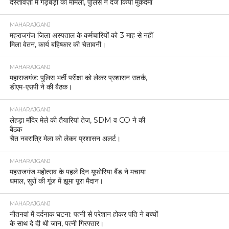
दस्तावेज़ों में गड़बड़ी का मामला, पुलिस ने दर्ज किया मुकदमा
MAHARAJGANJ
महराजगंज जिला अस्पताल के कर्मचारियों को 3 माह से नहीं
मिला वेतन, कार्य बहिष्कार की चेतावनी।
MAHARAJGANJ
महाराजगंज: पुलिस भर्ती परीक्षा को लेकर प्रशासन सतर्क,
डीएम-एसपी ने की बैठक।
MAHARAJGANJ
लेहड़ा मंदिर मेले की तैयारियां तेज, SDM व CO ने की
बैठक
चैत नवरात्रि मेला को लेकर प्रशासन अलर्ट।
MAHARAJGANJ
महराजगंज महोत्सव के पहले दिन यूफोरिया बैंड ने मचाया
धमाल, सुरों की गूंज में झूमा पूरा मैदान।
MAHARAJGANJ
नौतनवां में दर्दनाक घटना: पत्नी से परेशान होकर पति ने बच्चों
के साथ दे दी थी जान, पत्नी गिरफ्तार।