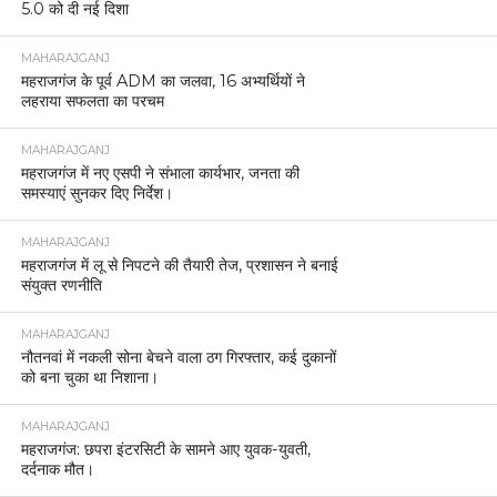
5.0 को दी नई दिशा
MAHARAJGANJ
महराजगंज के पूर्व ADM का जलवा, 16 अभ्यर्थियों ने
लहराया सफलता का परचम
MAHARAJGANJ
महराजगंज में नए एसपी ने संभाला कार्यभार, जनता की
समस्याएं सुनकर दिए निर्देश।
MAHARAJGANJ
महराजगंज में लू से निपटने की तैयारी तेज, प्रशासन ने बनाई
संयुक्त रणनीति
MAHARAJGANJ
नौतनवां में नकली सोना बेचने वाला ठग गिरफ्तार, कई दुकानों
को बना चुका था निशाना।
MAHARAJGANJ
महराजगंज: छपरा इंटरसिटी के सामने आए युवक-युवती,
दर्दनाक मौत।