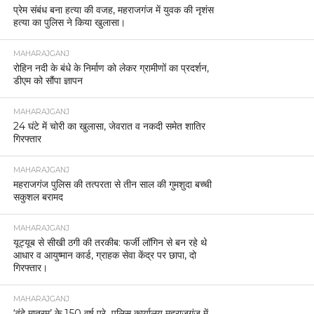
प्रेम संबंध बना हत्या की वजह, महराजगंज में युवक की नृशंस
हत्या का पुलिस ने किया खुलासा।
MAHARAJGANJ
रोहिन नदी के बंधे के निर्माण को लेकर ग्रामीणों का प्रदर्शन,
डीएम को सौंपा ज्ञापन
MAHARAJGANJ
24 घंटे में चोरी का खुलासा, जेवरात व नकदी समेत शातिर
गिरफ्तार
MAHARAJGANJ
महराजगंज पुलिस की तत्परता से तीन साल की गुमशुदा बच्ची
सकुशल बरामद
MAHARAJGANJ
यूट्यूब से सीखी ठगी की तरकीब: फर्जी लॉगिन से बन रहे थे
आधार व आयुष्मान कार्ड, ग्राहक सेवा केंद्र पर छापा, दो
गिरफ्तार।
MAHARAJGANJ
‘वंदे मातरम्’ के 150 वर्ष पूरे पुलिस कार्यालय महराजगंज में