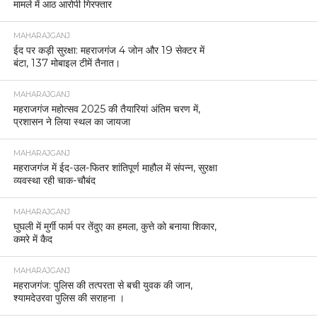
मामले में आठ आरोपी गिरफ्तार
MAHARAJGANJ
ईद पर कड़ी सुरक्षा: महराजगंज 4 जोन और 19 सेक्टर में
बंटा, 137 मोबाइल टीमें तैनात।
MAHARAJGANJ
महराजगंज महोत्सव 2025 की तैयारियां अंतिम चरण में,
प्रशासन ने लिया स्थल का जायजा
MAHARAJGANJ
महराजगंज में ईद-उल-फितर शांतिपूर्ण माहौल में संपन्न, सुरक्षा
व्यवस्था रही चाक-चौबंद
MAHARAJGANJ
घुघली में मुर्गी फार्म पर तेंदुए का हमला, कुत्ते को बनाया शिकार,
कमरे में कैद
MAHARAJGANJ
महराजगंज: पुलिस की तत्परता से बची युवक की जान,
श्यामदेउरवा पुलिस की सराहना ।