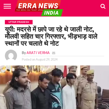
HOME
POLITICS
NEWS
BUSINESS
CULTURE
NATIONAL
SPORTS
LIFESTYLE
TRAVEL
OPINION
BREAKING
ENTERTAINMENT
WORLD
CRIME
JOIN
UTTAR PRADESH
NEWS
US
यूपी: मदरसे में छापे जा रहे थे जाली नोट,
मौलवी सहित चार गिरफ्तार, भीड़भाड़ वाले
स्थानों पर चलाते थे नोट
By
ARATI VERMA
Posted on
August 29, 2024