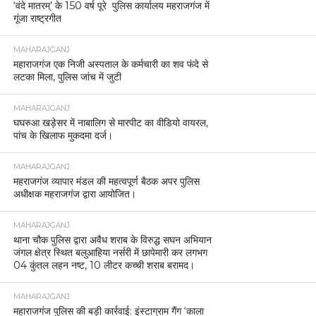
‘वंदे मातरम्’ के 150 वर्ष पूरे पुलिस कार्यालय महराजगंज में
गूंजा राष्ट्रगीत
MAHARAJGANJ
महाराजगंज एक निजी अस्पताल के कर्मचारी का शव फंदे से
लटका मिला, पुलिस जांच में जुटी
MAHARAJGANJ
घघरुआ खड़ेसर में नाबालिग से मारपीट का वीडियो वायरल,
पांच के खिलाफ मुकदमा दर्ज।
MAHARAJGANJ
महराजगंज व्यापार मंडल की महत्वपूर्ण बैठक अपर पुलिस
अधीक्षक महराजगंज द्वारा आयोजित।
MAHARAJGANJ
थाना चौक पुलिस द्वारा अवैध शराब के विरुद्ध सघन अभियान
जंगल क्षेत्र स्थित बलुआहिया नर्सरी में छापेमारी कर लगभग
04 कुंतल लहन नष्ट, 10 लीटर कच्ची शराब बरामद।
MAHARAJGANJ
महाराजगंज पुलिस की बड़ी कार्रवाई: इंस्टाग्राम गैंग ‘काला