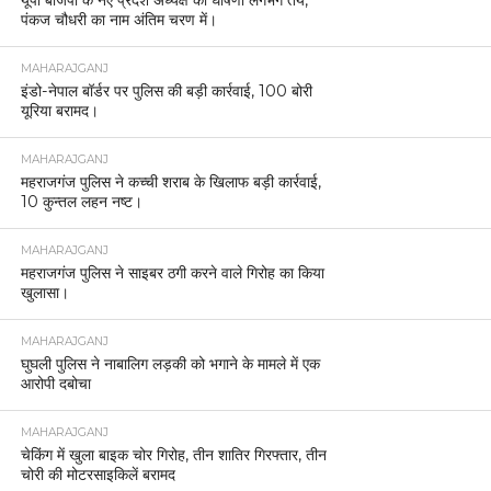
यूपी बीजेपी के नए प्रदेश अध्यक्ष की घोषणा लगभग तय,
पंकज चौधरी का नाम अंतिम चरण में।
MAHARAJGANJ
इंडो-नेपाल बॉर्डर पर पुलिस की बड़ी कार्रवाई, 100 बोरी
यूरिया बरामद।
MAHARAJGANJ
महराजगंज पुलिस ने कच्ची शराब के खिलाफ बड़ी कार्रवाई,
10 कुन्तल लहन नष्ट।
MAHARAJGANJ
महराजगंज पुलिस ने साइबर ठगी करने वाले गिरोह का किया
खुलासा।
MAHARAJGANJ
घुघली पुलिस ने नाबालिग लड़की को भगाने के मामले में एक
आरोपी दबोचा
MAHARAJGANJ
चेकिंग में खुला बाइक चोर गिरोह, तीन शातिर गिरफ्तार, तीन
चोरी की मोटरसाइकिलें बरामद