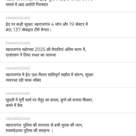
मामले में आठ आरोपी गिरफ्तार
MAHARAJGANJ
ईद पर कड़ी सुरक्षा: महराजगंज 4 जोन और 19 सेक्टर में
बंटा, 137 मोबाइल टीमें तैनात।
MAHARAJGANJ
महराजगंज महोत्सव 2025 की तैयारियां अंतिम चरण में,
प्रशासन ने लिया स्थल का जायजा
MAHARAJGANJ
महराजगंज में ईद-उल-फितर शांतिपूर्ण माहौल में संपन्न, सुरक्षा
व्यवस्था रही चाक-चौबंद
MAHARAJGANJ
घुघली में मुर्गी फार्म पर तेंदुए का हमला, कुत्ते को बनाया शिकार,
कमरे में कैद
MAHARAJGANJ
महराजगंज: पुलिस की तत्परता से बची युवक की जान,
श्यामदेउरवा पुलिस की सराहना ।