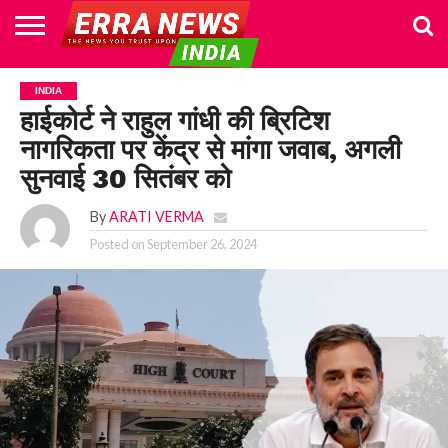
HOME
POLITICS
NEWS
BUSINESS
CULTURE
NATIONAL
SPORTS
LIFESTYLE
TRAVEL
OPINION
BREAKING
ENTERTAINMENT
WORLD
CRIME
JOIN
INDIA
NEWS
US
हाईकोर्ट ने राहुल गांधी की ब्रिटिश
नागरिकता पर केंद्र से मांगा जवाब, अगली
सुनवाई 30 सितंबर को
By
ARATI VERMA
Posted on
September 26, 2024