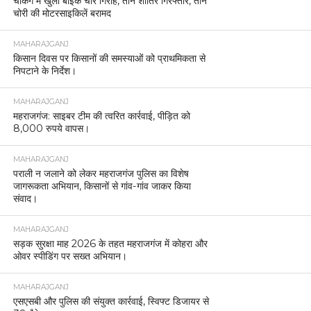
चेकिंग में खुला बाइक चोर गिरोह, तीन शातिर गिरफ्तार, तीन
चोरी की मोटरसाइकिलें बरामद
MAHARAJGANJ
किसान दिवस पर किसानों की समस्याओं को प्राथमिकता से
निपटाने के निर्देश।
MAHARAJGANJ
महराजगंज: साइबर टीम की त्वरित कार्रवाई, पीड़ित को
8,000 रुपये वापस।
MAHARAJGANJ
पराली न जलाने को लेकर महराजगंज पुलिस का विशेष
जागरूकता अभियान, किसानों से गांव-गांव जाकर किया
संवाद।
MAHARAJGANJ
सड़क सुरक्षा माह 2026 के तहत महराजगंज में कोहरा और
ओवर स्पीडिंग पर सख्त अभियान।
MAHARAJGANJ
एसएसबी और पुलिस की संयुक्त कार्रवाई, स्विफ्ट डिजायर से