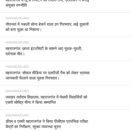
महराजगंज में लू से निपटने की तैयारी तेज, प्रशासन ने बनाई
संयुक्त रणनीति
MAHARAJGANJ
नौतनवां में नकली सोना बेचने वाला ठग गिरफ्तार, कई दुकानों
को बना चुका था निशाना।
MAHARAJGANJ
महराजगंज: छपरा इंटरसिटी के सामने आए युवक-युवती,
दर्दनाक मौत।
MAHARAJGANJ
महराजगंज: सोशल मीडिया पर एलपीजी गैस को लेकर भ्रामक
जानकारी फैलाने वाला युवक गिरफ्तार।
MAHARAJGANJ
जवाहर नवोदय विद्यालय, महराजगंज में मेधावी विद्यार्थियों को
एसपी सोमेंद्र मीना ने किया सम्मानित
MAHARAJGANJ
डीएम व एसपी महाराजगंज ने किया पीसीएस प्रारंभिक परीक्षा
केंद्रों का निरीक्षण, सुरक्षा व्यवस्था चुस्त