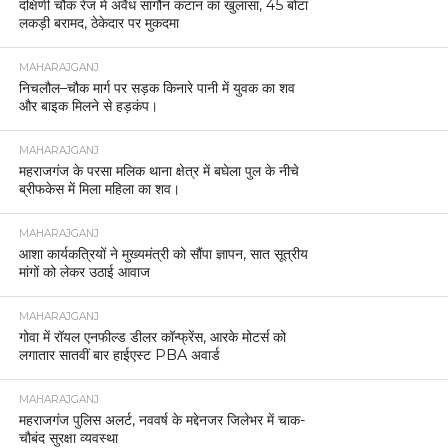
दक्षिणी चौक रेंज में अवैध सागौन कटान का खुलासा, 45 बोटा
लकड़ी बरामद, ठेकेदार पर मुकदमा
MAHARAJGANJ
निचलौल–चौक मार्ग पर सड़क किनारे पानी में युवक का शव
और बाइक मिलने से हड़कंप।
MAHARAJGANJ
महराजगंज के परसा मलिक थाना क्षेत्र में बघेला पुल के नीचे
ब्रीफकेस में मिला महिला का शव।
MAHARAJGANJ
आशा कार्यकत्रियों ने मुख्यमंत्री को सौंपा ज्ञापन, सात सूत्रीय
मांगों को लेकर उठाई आवाज
MAHARAJGANJ
गोवा में रॉयल एनफील्ड डीलर कॉन्फ्रेंस, आरके मोटर्स को
लगातार सातवीं बार हाईएस्ट PBA अवार्ड
MAHARAJGANJ
महराजगंज पुलिस अलर्ट, नववर्ष के मद्देनजर जिलेभर में चाक-
चौबंद सुरक्षा व्यवस्था