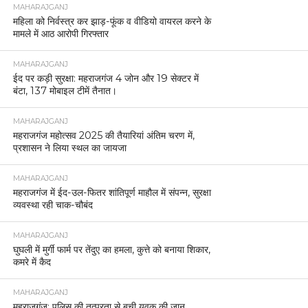
MAHARAJGANJ
महिला को निर्वस्त्र कर झाड़-फूंक व वीडियो वायरल करने के
मामले में आठ आरोपी गिरफ्तार
MAHARAJGANJ
ईद पर कड़ी सुरक्षा: महराजगंज 4 जोन और 19 सेक्टर में
बंटा, 137 मोबाइल टीमें तैनात।
MAHARAJGANJ
महराजगंज महोत्सव 2025 की तैयारियां अंतिम चरण में,
प्रशासन ने लिया स्थल का जायजा
MAHARAJGANJ
महराजगंज में ईद-उल-फितर शांतिपूर्ण माहौल में संपन्न, सुरक्षा
व्यवस्था रही चाक-चौबंद
MAHARAJGANJ
घुघली में मुर्गी फार्म पर तेंदुए का हमला, कुत्ते को बनाया शिकार,
कमरे में कैद
MAHARAJGANJ
महराजगंज: पुलिस की तत्परता से बची युवक की जान,