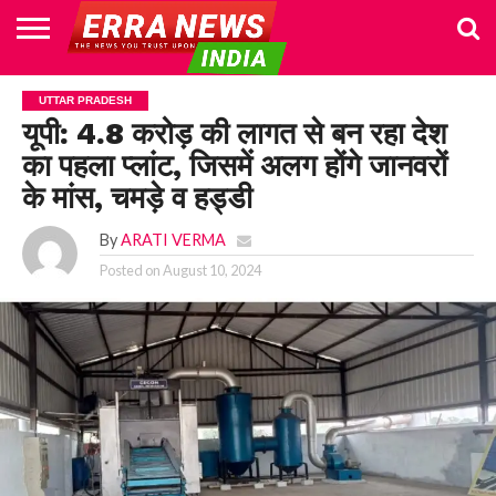
HOME
POLITICS
NEWS
BUSINESS
CULTURE
NATIONAL
SPORTS
LIFESTYLE
TRAVEL
OPINION
BREAKING
ENTERTAINMENT
WORLD
CRIME
JOIN
UTTAR PRADESH
NEWS
US
यूपी: 4.8 करोड़ की लागत से बन रहा देश
का पहला प्लांट, जिसमें अलग होंगे जानवरों
के मांस, चमड़े व हड्डी
By
ARATI VERMA
Posted on
August 10, 2024