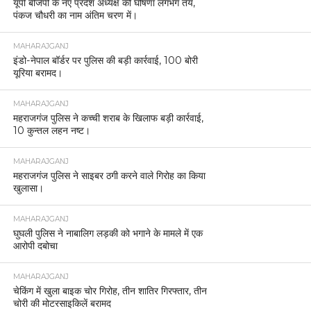
यूपी बीजेपी के नए प्रदेश अध्यक्ष की घोषणा लगभग तय,
पंकज चौधरी का नाम अंतिम चरण में।
MAHARAJGANJ
इंडो-नेपाल बॉर्डर पर पुलिस की बड़ी कार्रवाई, 100 बोरी
यूरिया बरामद।
MAHARAJGANJ
महराजगंज पुलिस ने कच्ची शराब के खिलाफ बड़ी कार्रवाई,
10 कुन्तल लहन नष्ट।
MAHARAJGANJ
महराजगंज पुलिस ने साइबर ठगी करने वाले गिरोह का किया
खुलासा।
MAHARAJGANJ
घुघली पुलिस ने नाबालिग लड़की को भगाने के मामले में एक
आरोपी दबोचा
MAHARAJGANJ
चेकिंग में खुला बाइक चोर गिरोह, तीन शातिर गिरफ्तार, तीन
चोरी की मोटरसाइकिलें बरामद