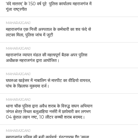
‘वंदे मातरम्’ के 150 वर्ष पूरे पुलिस कार्यालय महराजगंज में
गूंजा राष्ट्रगीत
MAHARAJGANJ
महाराजगंज एक निजी अस्पताल के कर्मचारी का शव फंदे से
लटका मिला, पुलिस जांच में जुटी
MAHARAJGANJ
महराजगंज व्यापार मंडल की महत्वपूर्ण बैठक अपर पुलिस
अधीक्षक महराजगंज द्वारा आयोजित।
MAHARAJGANJ
घघरुआ खड़ेसर में नाबालिग से मारपीट का वीडियो वायरल,
पांच के खिलाफ मुकदमा दर्ज।
MAHARAJGANJ
थाना चौक पुलिस द्वारा अवैध शराब के विरुद्ध सघन अभियान
जंगल क्षेत्र स्थित बलुआहिया नर्सरी में छापेमारी कर लगभग
04 कुंतल लहन नष्ट, 10 लीटर कच्ची शराब बरामद।
MAHARAJGANJ
महाराजगंज पुलिस की बड़ी कार्रवाई: इंस्टाग्राम गैंग ‘काला