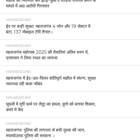
महिला को निर्वस्त्र कर झाड़-फूंक व वीडियो वायरल करने के
मामले में आठ आरोपी गिरफ्तार
MAHARAJGANJ
ईद पर कड़ी सुरक्षा: महराजगंज 4 जोन और 19 सेक्टर में
बंटा, 137 मोबाइल टीमें तैनात।
MAHARAJGANJ
महराजगंज महोत्सव 2025 की तैयारियां अंतिम चरण में,
प्रशासन ने लिया स्थल का जायजा
MAHARAJGANJ
महराजगंज में ईद-उल-फितर शांतिपूर्ण माहौल में संपन्न, सुरक्षा
व्यवस्था रही चाक-चौबंद
MAHARAJGANJ
घुघली में मुर्गी फार्म पर तेंदुए का हमला, कुत्ते को बनाया शिकार,
कमरे में कैद
MAHARAJGANJ
महराजगंज: पुलिस की तत्परता से बची युवक की जान,
श्यामदेउरवा पुलिस की सराहना ।