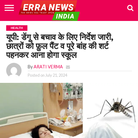
HOME
POLITICS
NEWS
BUSINESS
CULTURE
NATIONAL
SPORTS
LIFESTYLE
TRAVEL
OPINION
BREAKING
ENTERTAINMENT
WORLD
CRIME
JOIN
HEALTH
NEWS
US
यूपी: डेंगू से बचाव के लिए निर्देश जारी,
छात्रों को फ़ुल पैंट व पूरे बांह की शर्ट
पहनकर आना होगा स्कूल
By
ARATI VERMA
Posted on
July 21, 2024