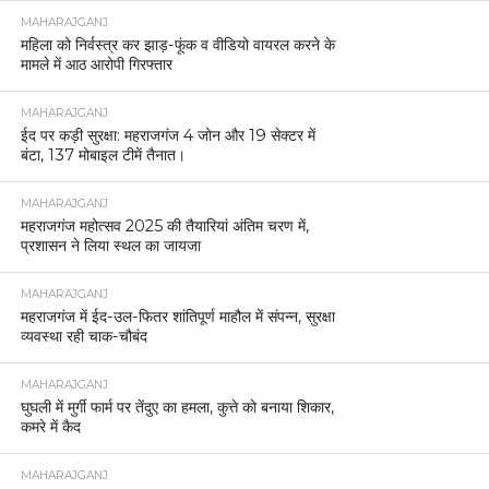
MAHARAJGANJ
महिला को निर्वस्त्र कर झाड़-फूंक व वीडियो वायरल करने के
मामले में आठ आरोपी गिरफ्तार
MAHARAJGANJ
ईद पर कड़ी सुरक्षा: महराजगंज 4 जोन और 19 सेक्टर में
बंटा, 137 मोबाइल टीमें तैनात।
MAHARAJGANJ
महराजगंज महोत्सव 2025 की तैयारियां अंतिम चरण में,
प्रशासन ने लिया स्थल का जायजा
MAHARAJGANJ
महराजगंज में ईद-उल-फितर शांतिपूर्ण माहौल में संपन्न, सुरक्षा
व्यवस्था रही चाक-चौबंद
MAHARAJGANJ
घुघली में मुर्गी फार्म पर तेंदुए का हमला, कुत्ते को बनाया शिकार,
कमरे में कैद
MAHARAJGANJ