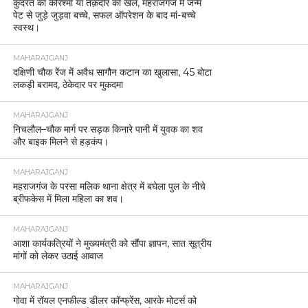
कुदरत का करिश्मा या तक़दीर का खेल, महराजगंज में जन्मे
पेट से जुड़े जुड़वा बच्चे, सफल ऑपरेशन के बाद मां-बच्चे
स्वस्थ।
MAHARAJGANJ
दक्षिणी चौक रेंज में अवैध सागौन कटान का खुलासा, 45 बोटा
लकड़ी बरामद, ठेकेदार पर मुकदमा
MAHARAJGANJ
निचलौल–चौक मार्ग पर सड़क किनारे पानी में युवक का शव
और बाइक मिलने से हड़कंप।
MAHARAJGANJ
महराजगंज के परसा मलिक थाना क्षेत्र में बघेला पुल के नीचे
ब्रीफकेस में मिला महिला का शव।
MAHARAJGANJ
आशा कार्यकत्रियों ने मुख्यमंत्री को सौंपा ज्ञापन, सात सूत्रीय
मांगों को लेकर उठाई आवाज
MAHARAJGANJ
गोवा में रॉयल एनफील्ड डीलर कॉन्फ्रेंस, आरके मोटर्स को