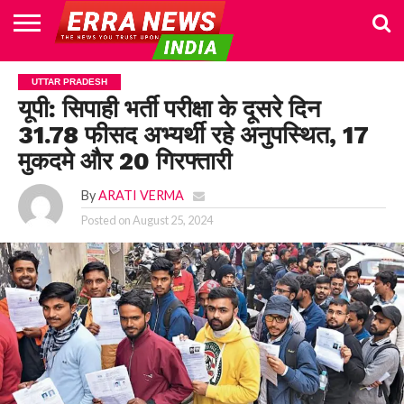
HOME
POLITICS
NEWS
BUSINESS
CULTURE
NATIONAL
SPORTS
LIFESTYLE
TRAVEL
OPINION
BREAKING
ENTERTAINMENT
WORLD
CRIME
JOIN
UTTAR PRADESH
NEWS
US
यूपी: सिपाही भर्ती परीक्षा के दूसरे दिन
31.78 फीसद अभ्यर्थी रहे अनुपस्थित, 17
मुकदमे और 20 गिरफ्तारी
By
ARATI VERMA
Posted on
August 25, 2024