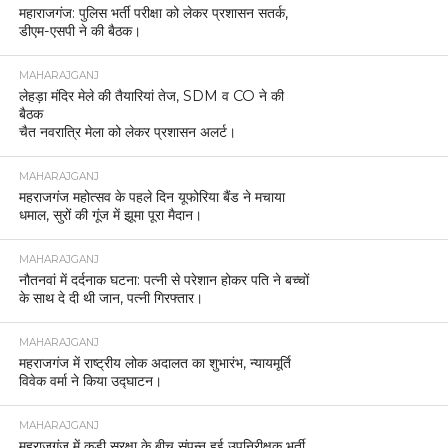
महाराजगंज: पुलिस भर्ती परीक्षा को लेकर प्रशासन सतर्क,
डीएम-एसपी ने की बैठक।
MAHARAJGANJ
लेहड़ा मंदिर मेले की तैयारियां तेज, SDM व CO ने की
बैठक
चैत नवरात्रि मेला को लेकर प्रशासन अलर्ट।
MAHARAJGANJ
महराजगंज महोत्सव के पहले दिन यूफोरिया बैंड ने मचाया
धमाल, सुरों की गूंज में झूमा पूरा मैदान।
MAHARAJGANJ
नौतनवां में दर्दनाक घटना: पत्नी से परेशान होकर पति ने बच्चों
के साथ दे दी थी जान, पत्नी गिरफ्तार।
MAHARAJGANJ
महराजगंज में राष्ट्रीय लोक अदालत का शुभारंभ, न्यायमूर्ति
विवेक वर्मा ने किया उद्घाटन।
MAHARAJGANJ
महराजगंज में कड़ी सुरक्षा के बीच संपन्न हुई उपनिरीक्षक भर्ती