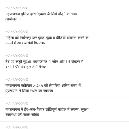
MAHARAJGANJ
महराजगंज पुलिस द्वारा “एकता के लिये दौड़” का भव्य
आयोजन ।
MAHARAJGANJ
महिला को निर्वस्त्र कर झाड़-फूंक व वीडियो वायरल करने के
मामले में आठ आरोपी गिरफ्तार
MAHARAJGANJ
ईद पर कड़ी सुरक्षा: महराजगंज 4 जोन और 19 सेक्टर में
बंटा, 137 मोबाइल टीमें तैनात।
MAHARAJGANJ
महराजगंज महोत्सव 2025 की तैयारियां अंतिम चरण में,
प्रशासन ने लिया स्थल का जायजा
MAHARAJGANJ
महराजगंज में ईद-उल-फितर शांतिपूर्ण माहौल में संपन्न, सुरक्षा
व्यवस्था रही चाक-चौबंद
MAHARAJGANJ