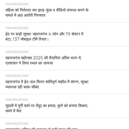
MAHARAJGANJ
महिला को निर्वस्त्र कर झाड़-फूंक व वीडियो वायरल करने के
मामले में आठ आरोपी गिरफ्तार
MAHARAJGANJ
ईद पर कड़ी सुरक्षा: महराजगंज 4 जोन और 19 सेक्टर में
बंटा, 137 मोबाइल टीमें तैनात।
MAHARAJGANJ
महराजगंज महोत्सव 2025 की तैयारियां अंतिम चरण में,
प्रशासन ने लिया स्थल का जायजा
MAHARAJGANJ
महराजगंज में ईद-उल-फितर शांतिपूर्ण माहौल में संपन्न, सुरक्षा
व्यवस्था रही चाक-चौबंद
MAHARAJGANJ
घुघली में मुर्गी फार्म पर तेंदुए का हमला, कुत्ते को बनाया शिकार,
कमरे में कैद
MAHARAJGANJ