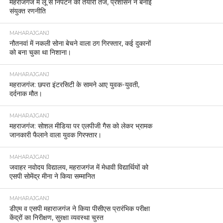
महराजगंज में लू से निपटने की तैयारी तेज, प्रशासन ने बनाई
संयुक्त रणनीति
MAHARAJGANJ
नौतनवां में नकली सोना बेचने वाला ठग गिरफ्तार, कई दुकानों
को बना चुका था निशाना।
MAHARAJGANJ
महराजगंज: छपरा इंटरसिटी के सामने आए युवक-युवती,
दर्दनाक मौत।
MAHARAJGANJ
महराजगंज: सोशल मीडिया पर एलपीजी गैस को लेकर भ्रामक
जानकारी फैलाने वाला युवक गिरफ्तार।
MAHARAJGANJ
जवाहर नवोदय विद्यालय, महराजगंज में मेधावी विद्यार्थियों को
एसपी सोमेंद्र मीना ने किया सम्मानित
MAHARAJGANJ
डीएम व एसपी महाराजगंज ने किया पीसीएस प्रारंभिक परीक्षा
केंद्रों का निरीक्षण, सुरक्षा व्यवस्था चुस्त