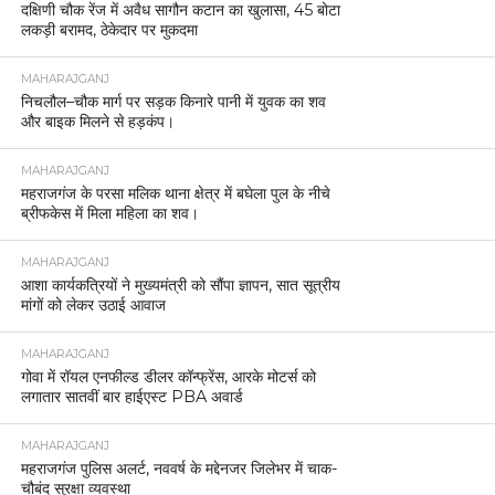
दक्षिणी चौक रेंज में अवैध सागौन कटान का खुलासा, 45 बोटा
लकड़ी बरामद, ठेकेदार पर मुकदमा
MAHARAJGANJ
निचलौल–चौक मार्ग पर सड़क किनारे पानी में युवक का शव
और बाइक मिलने से हड़कंप।
MAHARAJGANJ
महराजगंज के परसा मलिक थाना क्षेत्र में बघेला पुल के नीचे
ब्रीफकेस में मिला महिला का शव।
MAHARAJGANJ
आशा कार्यकत्रियों ने मुख्यमंत्री को सौंपा ज्ञापन, सात सूत्रीय
मांगों को लेकर उठाई आवाज
MAHARAJGANJ
गोवा में रॉयल एनफील्ड डीलर कॉन्फ्रेंस, आरके मोटर्स को
लगातार सातवीं बार हाईएस्ट PBA अवार्ड
MAHARAJGANJ
महराजगंज पुलिस अलर्ट, नववर्ष के मद्देनजर जिलेभर में चाक-
चौबंद सुरक्षा व्यवस्था