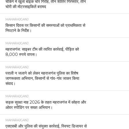
चेकिंग में खुला बाइक चोर गिरोह, तीन शातिर गिरफ्तार, तीन
चोरी की मोटरसाइकिलें बरामद
MAHARAJGANJ
किसान दिवस पर किसानों की समस्याओं को प्राथमिकता से
निपटाने के निर्देश।
MAHARAJGANJ
महराजगंज: साइबर टीम की त्वरित कार्रवाई, पीड़ित को
8,000 रुपये वापस।
MAHARAJGANJ
पराली न जलाने को लेकर महराजगंज पुलिस का विशेष
जागरूकता अभियान, किसानों से गांव-गांव जाकर किया
संवाद।
MAHARAJGANJ
सड़क सुरक्षा माह 2026 के तहत महराजगंज में कोहरा और
ओवर स्पीडिंग पर सख्त अभियान।
MAHARAJGANJ
एसएसबी और पुलिस की संयुक्त कार्रवाई, स्विफ्ट डिजायर से