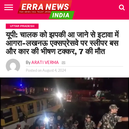
HOME
POLITICS
NEWS
BUSINESS
CULTURE
NATIONAL
SPORTS
LIFESTYLE
TRAVEL
OPINION
BREAKING
ENTERTAINMENT
WORLD
CRIME
JOIN
UTTAR PRADESH
NEWS
US
यूपी: चालक को झपकी आ जाने से इटावा में
आगरा-लखनऊ एक्सप्रेसवे पर स्लीपर बस
और कार की भीषण टक्कर, 7 की मौत
By
ARATI VERMA
Posted on
August 4, 2024