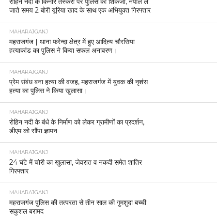
रोहिन नदी के किनारे तस्करी पर पुलिस का शिकंजा, नेपाल ले
जाते समय 2 बोरी यूरिया खाद के साथ एक अभियुक्त गिरफ्तार
MAHARAJGANJ
महराजगंज | थाना फरेन्दा क्षेत्र में हुए आदित्य चौरसिया
हत्याकांड का पुलिस ने किया सफल अनावरण।
MAHARAJGANJ
प्रेम संबंध बना हत्या की वजह, महराजगंज में युवक की नृशंस
हत्या का पुलिस ने किया खुलासा।
MAHARAJGANJ
रोहिन नदी के बंधे के निर्माण को लेकर ग्रामीणों का प्रदर्शन,
डीएम को सौंपा ज्ञापन
MAHARAJGANJ
24 घंटे में चोरी का खुलासा, जेवरात व नकदी समेत शातिर
गिरफ्तार
MAHARAJGANJ
महराजगंज पुलिस की तत्परता से तीन साल की गुमशुदा बच्ची
सकुशल बरामद