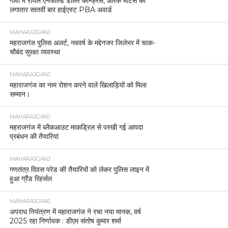
गोवा में रॉयल एनफील्ड डीलर कॉन्फ्रेंस, आरके मोटर्स को
लगातार सातवीं बार हाईएस्ट PBA अवार्ड
MAHARAJGANJ
महराजगंज पुलिस अलर्ट, नववर्ष के मद्देनजर जिलेभर में चाक-
चौबंद सुरक्षा व्यवस्था
MAHARAJGANJ
महाराजगंज का नाम रोशन करने वाले खिलाड़ियों को मिला
सम्मान।
MAHARAJGANJ
महराजगंज में ब्लैकआउट माकड्रिल से परखी गई आपदा
प्रबंधन की तैयारियां
MAHARAJGANJ
गणतंत्र दिवस परेड की तैयारियों को लेकर पुलिस लाइन में
हुआ ग्रैंड रिहर्सल
MAHARAJGANJ
अपराध नियंत्रण में महाराजगंज ने रचा नया मानक, वर्ष
2025 रहा निर्णायक : डीएम संतोष कुमार शर्मा