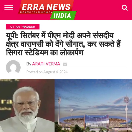
HOME
POLITICS
NEWS
BUSINESS
CULTURE
NATIONAL
SPORTS
LIFESTYLE
TRAVEL
OPINION
BREAKING
ENTERTAINMENT
WORLD
CRIME
JOIN
UTTAR PRADESH
NEWS
US
यूपी: सितंबर में पीएम मोदी अपने संसदीय
क्षेत्र वाराणसी को देंगे सौगात, कर सकते हैं
सिगरा स्टेडियम का लोकार्पण
By
ARATI VERMA
Posted on
August 4, 2024