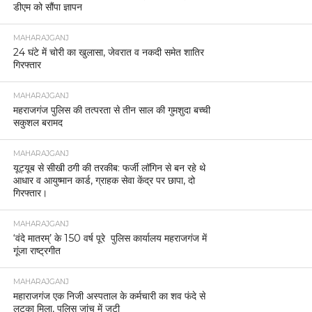
डीएम को सौंपा ज्ञापन
MAHARAJGANJ
24 घंटे में चोरी का खुलासा, जेवरात व नकदी समेत शातिर
गिरफ्तार
MAHARAJGANJ
महराजगंज पुलिस की तत्परता से तीन साल की गुमशुदा बच्ची
सकुशल बरामद
MAHARAJGANJ
यूट्यूब से सीखी ठगी की तरकीब: फर्जी लॉगिन से बन रहे थे
आधार व आयुष्मान कार्ड, ग्राहक सेवा केंद्र पर छापा, दो
गिरफ्तार।
MAHARAJGANJ
‘वंदे मातरम्’ के 150 वर्ष पूरे पुलिस कार्यालय महराजगंज में
गूंजा राष्ट्रगीत
MAHARAJGANJ
महाराजगंज एक निजी अस्पताल के कर्मचारी का शव फंदे से
लटका मिला, पुलिस जांच में जुटी