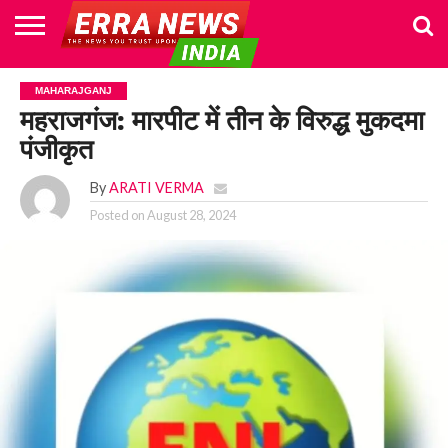
HOME
POLITICS
NEWS
BUSINESS
CULTURE
NATIONAL
SPORTS
LIFESTYLE
TRAVEL
OPINION
BREAKING
ENTERTAINMENT
WORLD
CRIME
JOIN
MAHARAJGANJ
NEWS
US
महराजगंज: मारपीट में तीन के विरुद्ध मुकदमा
पंजीकृत
By
ARATI VERMA
Posted on
August 28, 2024