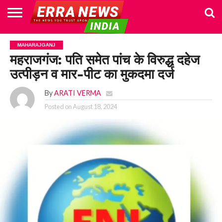
HOME
POLITICS
NEWS
BUSINESS
CULTURE
NATIONAL
SPORTS
LIFESTYLE
TRAVEL
OPINION
BREAKING
ENTERTAINMENT
WORLD
CRIME
JOIN
MAHARAJGANJ
NEWS
US
महराजगंज: पति समेत पांच के विरुद्ध दहेज
उत्पीड़न व मार-पीट का मुकदमा दर्ज
By
ARATI VERMA
Posted on
August 18, 2024