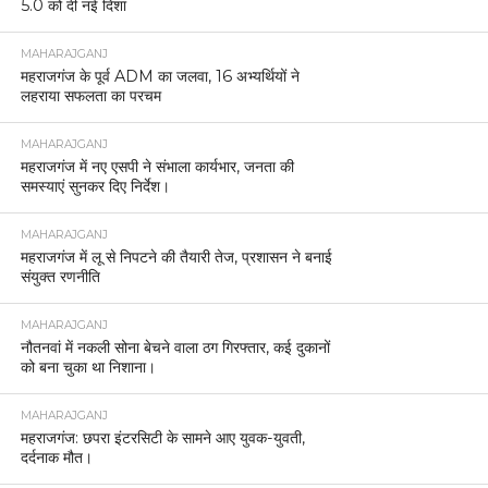
5.0 को दी नई दिशा
MAHARAJGANJ
महराजगंज के पूर्व ADM का जलवा, 16 अभ्यर्थियों ने
लहराया सफलता का परचम
MAHARAJGANJ
महराजगंज में नए एसपी ने संभाला कार्यभार, जनता की
समस्याएं सुनकर दिए निर्देश।
MAHARAJGANJ
महराजगंज में लू से निपटने की तैयारी तेज, प्रशासन ने बनाई
संयुक्त रणनीति
MAHARAJGANJ
नौतनवां में नकली सोना बेचने वाला ठग गिरफ्तार, कई दुकानों
को बना चुका था निशाना।
MAHARAJGANJ
महराजगंज: छपरा इंटरसिटी के सामने आए युवक-युवती,
दर्दनाक मौत।