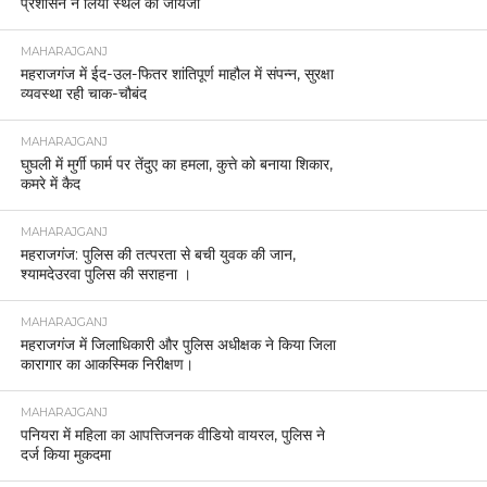
प्रशासन ने लिया स्थल का जायजा
MAHARAJGANJ
महराजगंज में ईद-उल-फितर शांतिपूर्ण माहौल में संपन्न, सुरक्षा
व्यवस्था रही चाक-चौबंद
MAHARAJGANJ
घुघली में मुर्गी फार्म पर तेंदुए का हमला, कुत्ते को बनाया शिकार,
कमरे में कैद
MAHARAJGANJ
महराजगंज: पुलिस की तत्परता से बची युवक की जान,
श्यामदेउरवा पुलिस की सराहना ।
MAHARAJGANJ
महराजगंज में जिलाधिकारी और पुलिस अधीक्षक ने किया जिला
कारागार का आकस्मिक निरीक्षण।
MAHARAJGANJ
पनियरा में महिला का आपत्तिजनक वीडियो वायरल, पुलिस ने
दर्ज किया मुकदमा