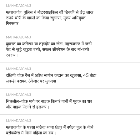
MAHARAJGANJ
महराजगंज: पुलिस ने मोटरसाइकिल की डिक्की से डेढ़ लाख
रुपये चोरी के मामले का किया खुलासा, मुख्य अभियुक्त
गिरफ्तार
MAHARAJGANJ
कुदरत का करिश्मा या तक़दीर का खेल, महराजगंज में जन्मे
पेट से जुड़े जुड़वा बच्चे, सफल ऑपरेशन के बाद मां-बच्चे
स्वस्थ।
MAHARAJGANJ
दक्षिणी चौक रेंज में अवैध सागौन कटान का खुलासा, 45 बोटा
लकड़ी बरामद, ठेकेदार पर मुकदमा
MAHARAJGANJ
निचलौल–चौक मार्ग पर सड़क किनारे पानी में युवक का शव
और बाइक मिलने से हड़कंप।
MAHARAJGANJ
महराजगंज के परसा मलिक थाना क्षेत्र में बघेला पुल के नीचे
ब्रीफकेस में मिला महिला का शव।