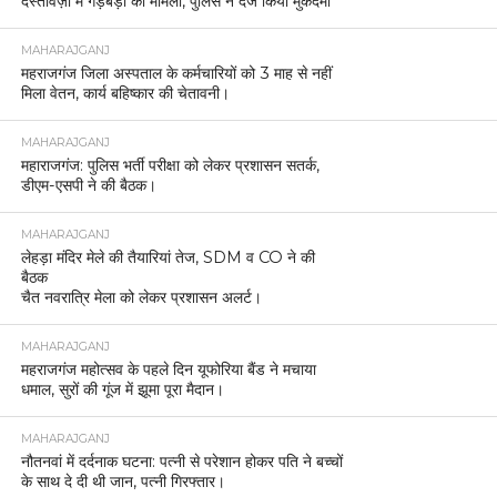
दस्तावेज़ों में गड़बड़ी का मामला, पुलिस ने दर्ज किया मुकदमा
MAHARAJGANJ
महराजगंज जिला अस्पताल के कर्मचारियों को 3 माह से नहीं
मिला वेतन, कार्य बहिष्कार की चेतावनी।
MAHARAJGANJ
महाराजगंज: पुलिस भर्ती परीक्षा को लेकर प्रशासन सतर्क,
डीएम-एसपी ने की बैठक।
MAHARAJGANJ
लेहड़ा मंदिर मेले की तैयारियां तेज, SDM व CO ने की
बैठक
चैत नवरात्रि मेला को लेकर प्रशासन अलर्ट।
MAHARAJGANJ
महराजगंज महोत्सव के पहले दिन यूफोरिया बैंड ने मचाया
धमाल, सुरों की गूंज में झूमा पूरा मैदान।
MAHARAJGANJ
नौतनवां में दर्दनाक घटना: पत्नी से परेशान होकर पति ने बच्चों
के साथ दे दी थी जान, पत्नी गिरफ्तार।