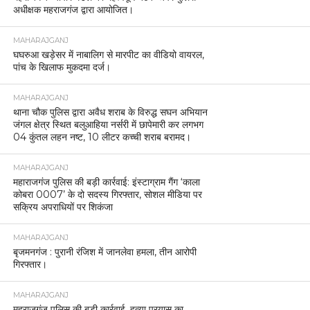
अधीक्षक महराजगंज द्वारा आयोजित।
MAHARAJGANJ
घघरुआ खड़ेसर में नाबालिग से मारपीट का वीडियो वायरल,
पांच के खिलाफ मुकदमा दर्ज।
MAHARAJGANJ
थाना चौक पुलिस द्वारा अवैध शराब के विरुद्ध सघन अभियान
जंगल क्षेत्र स्थित बलुआहिया नर्सरी में छापेमारी कर लगभग
04 कुंतल लहन नष्ट, 10 लीटर कच्ची शराब बरामद।
MAHARAJGANJ
महाराजगंज पुलिस की बड़ी कार्रवाई: इंस्टाग्राम गैंग ‘काला
कोबरा 0007’ के दो सदस्य गिरफ्तार, सोशल मीडिया पर
सक्रिय अपराधियों पर शिकंजा
MAHARAJGANJ
बृजमनगंज : पुरानी रंजिश में जानलेवा हमला, तीन आरोपी
गिरफ्तार।
MAHARAJGANJ
महराजगंज पुलिस की बड़ी कार्रवाई, हत्या प्रयास का