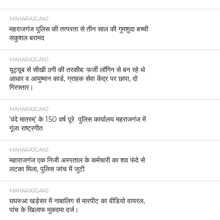
MAHARAJGANJ
महराजगंज पुलिस की तत्परता से तीन साल की गुमशुदा बच्ची
सकुशल बरामद
MAHARAJGANJ
यूट्यूब से सीखी ठगी की तरकीब: फर्जी लॉगिन से बन रहे थे
आधार व आयुष्मान कार्ड, ग्राहक सेवा केंद्र पर छापा, दो
गिरफ्तार।
MAHARAJGANJ
‘वंदे मातरम्’ के 150 वर्ष पूरे पुलिस कार्यालय महराजगंज में
गूंजा राष्ट्रगीत
MAHARAJGANJ
महाराजगंज एक निजी अस्पताल के कर्मचारी का शव फंदे से
लटका मिला, पुलिस जांच में जुटी
MAHARAJGANJ
घघरुआ खड़ेसर में नाबालिग से मारपीट का वीडियो वायरल,
पांच के खिलाफ मुकदमा दर्ज।