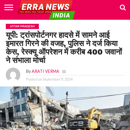
HOME
POLITICS
NEWS
BUSINESS
CULTURE
NATIONAL
SPORTS
LIFESTYLE
TRAVEL
OPINION
BREAKING
ENTERTAINMENT
WORLD
CRIME
JOIN
UTTAR PRADESH
NEWS
US
यूपी: ट्रांसपोर्टनगर हादसे में सामने आई
इमारत गिरने की वजह, पुलिस ने दर्ज किया
केस, रेस्क्यू ऑपरेशन में करीब 400 जवानों
ने संभाला मोर्चा
By
ARATI VERMA
Posted on
September 9, 2024