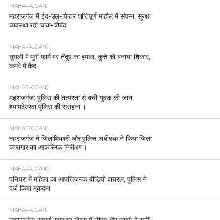
MAHARAJGANJ
महराजगंज में ईद-उल-फितर शांतिपूर्ण माहौल में संपन्न, सुरक्षा
व्यवस्था रही चाक-चौबंद
MAHARAJGANJ
घुघली में मुर्गी फार्म पर तेंदुए का हमला, कुत्ते को बनाया शिकार,
कमरे में कैद
MAHARAJGANJ
महराजगंज: पुलिस की तत्परता से बची युवक की जान,
श्यामदेउरवा पुलिस की सराहना ।
MAHARAJGANJ
महराजगंज में जिलाधिकारी और पुलिस अधीक्षक ने किया जिला
कारागार का आकस्मिक निरीक्षण।
MAHARAJGANJ
पनियरा में महिला का आपत्तिजनक वीडियो वायरल, पुलिस ने
दर्ज किया मुकदमा
MAHARAJGANJ
महराजगंज: सम्पूर्ण समाधान दिवस में डीएम और एसपी ने सुनीं