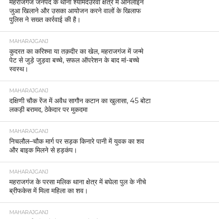
महराजगंज जनपद के थाना श्यामदेउरवां क्षेत्र में ऑनलाइन
जुआ खिलाने और उसका आयोजन करने वालों के खिलाफ
पुलिस ने सख्त कार्रवाई की है।
MAHARAJGANJ
कुदरत का करिश्मा या तक़दीर का खेल, महराजगंज में जन्मे
पेट से जुड़े जुड़वा बच्चे, सफल ऑपरेशन के बाद मां-बच्चे
स्वस्थ।
MAHARAJGANJ
दक्षिणी चौक रेंज में अवैध सागौन कटान का खुलासा, 45 बोटा
लकड़ी बरामद, ठेकेदार पर मुकदमा
MAHARAJGANJ
निचलौल–चौक मार्ग पर सड़क किनारे पानी में युवक का शव
और बाइक मिलने से हड़कंप।
MAHARAJGANJ
महराजगंज के परसा मलिक थाना क्षेत्र में बघेला पुल के नीचे
ब्रीफकेस में मिला महिला का शव।
MAHARAJGANJ