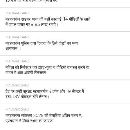
15 मार्च को भारी वाहनों का प्रवेश बंद
MAHARAJGANJ
महराजगंज साइबर थाना की बड़ी कार्रवाई, 14 पीड़ितों के खाते
में वापस कराए गए 9.95 लाख रुपये।
MAHARAJGANJ
महराजगंज पुलिस द्वारा “एकता के लिये दौड़” का भव्य
आयोजन ।
MAHARAJGANJ
महिला को निर्वस्त्र कर झाड़-फूंक व वीडियो वायरल करने के
मामले में आठ आरोपी गिरफ्तार
MAHARAJGANJ
ईद पर कड़ी सुरक्षा: महराजगंज 4 जोन और 19 सेक्टर में
बंटा, 137 मोबाइल टीमें तैनात।
MAHARAJGANJ
महराजगंज महोत्सव 2025 की तैयारियां अंतिम चरण में,
प्रशासन ने लिया स्थल का जायजा