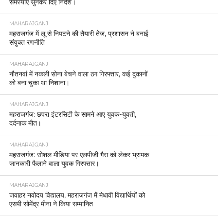
समस्याएं सुनकर दिए निर्देश।
MAHARAJGANJ
महराजगंज में लू से निपटने की तैयारी तेज, प्रशासन ने बनाई
संयुक्त रणनीति
MAHARAJGANJ
नौतनवां में नकली सोना बेचने वाला ठग गिरफ्तार, कई दुकानों
को बना चुका था निशाना।
MAHARAJGANJ
महराजगंज: छपरा इंटरसिटी के सामने आए युवक-युवती,
दर्दनाक मौत।
MAHARAJGANJ
महराजगंज: सोशल मीडिया पर एलपीजी गैस को लेकर भ्रामक
जानकारी फैलाने वाला युवक गिरफ्तार।
MAHARAJGANJ
जवाहर नवोदय विद्यालय, महराजगंज में मेधावी विद्यार्थियों को
एसपी सोमेंद्र मीना ने किया सम्मानित