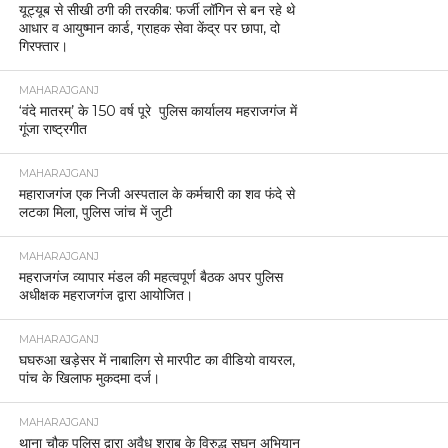
यूट्यूब से सीखी ठगी की तरकीब: फर्जी लॉगिन से बन रहे थे
आधार व आयुष्मान कार्ड, ग्राहक सेवा केंद्र पर छापा, दो
गिरफ्तार।
MAHARAJGANJ
‘वंदे मातरम्’ के 150 वर्ष पूरे पुलिस कार्यालय महराजगंज में
गूंजा राष्ट्रगीत
MAHARAJGANJ
महाराजगंज एक निजी अस्पताल के कर्मचारी का शव फंदे से
लटका मिला, पुलिस जांच में जुटी
MAHARAJGANJ
महराजगंज व्यापार मंडल की महत्वपूर्ण बैठक अपर पुलिस
अधीक्षक महराजगंज द्वारा आयोजित।
MAHARAJGANJ
घघरुआ खड़ेसर में नाबालिग से मारपीट का वीडियो वायरल,
पांच के खिलाफ मुकदमा दर्ज।
MAHARAJGANJ
थाना चौक पुलिस द्वारा अवैध शराब के विरुद्ध सघन अभियान