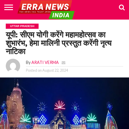
HOME
POLITICS
NEWS
BUSINESS
CULTURE
NATIONAL
SPORTS
LIFESTYLE
TRAVEL
OPINION
BREAKING
ENTERTAINMENT
WORLD
CRIME
JOIN
UTTAR PRADESH
NEWS
US
यूपी: सीएम योगी करेंगे महामहोत्सव का
शुभारंभ, हेमा मालिनी प्रस्तुत करेंगी नृत्य
नाटिका
By
ARATI VERMA
Posted on
August 22, 2024