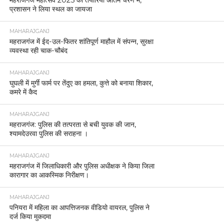
महराजगंज महोत्सव 2025 की तैयारियां अंतिम चरण में,
प्रशासन ने लिया स्थल का जायजा
MAHARAJGANJ
महराजगंज में ईद-उल-फितर शांतिपूर्ण माहौल में संपन्न, सुरक्षा
व्यवस्था रही चाक-चौबंद
MAHARAJGANJ
घुघली में मुर्गी फार्म पर तेंदुए का हमला, कुत्ते को बनाया शिकार,
कमरे में कैद
MAHARAJGANJ
महराजगंज: पुलिस की तत्परता से बची युवक की जान,
श्यामदेउरवा पुलिस की सराहना ।
MAHARAJGANJ
महराजगंज में जिलाधिकारी और पुलिस अधीक्षक ने किया जिला
कारागार का आकस्मिक निरीक्षण।
MAHARAJGANJ
पनियरा में महिला का आपत्तिजनक वीडियो वायरल, पुलिस ने
दर्ज किया मुकदमा