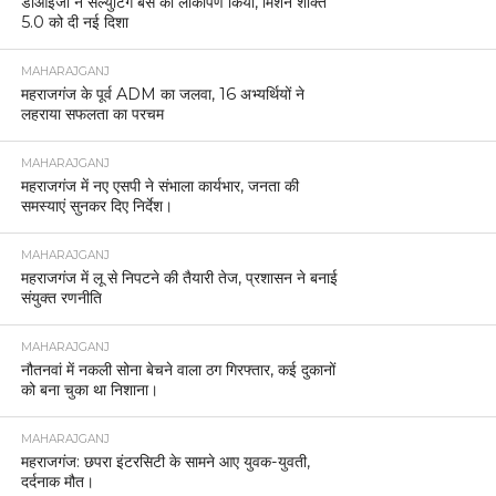
डीआईजी ने सैल्युटिंग बेस का लोकार्पण किया, मिशन शक्ति
5.0 को दी नई दिशा
MAHARAJGANJ
महराजगंज के पूर्व ADM का जलवा, 16 अभ्यर्थियों ने
लहराया सफलता का परचम
MAHARAJGANJ
महराजगंज में नए एसपी ने संभाला कार्यभार, जनता की
समस्याएं सुनकर दिए निर्देश।
MAHARAJGANJ
महराजगंज में लू से निपटने की तैयारी तेज, प्रशासन ने बनाई
संयुक्त रणनीति
MAHARAJGANJ
नौतनवां में नकली सोना बेचने वाला ठग गिरफ्तार, कई दुकानों
को बना चुका था निशाना।
MAHARAJGANJ
महराजगंज: छपरा इंटरसिटी के सामने आए युवक-युवती,
दर्दनाक मौत।