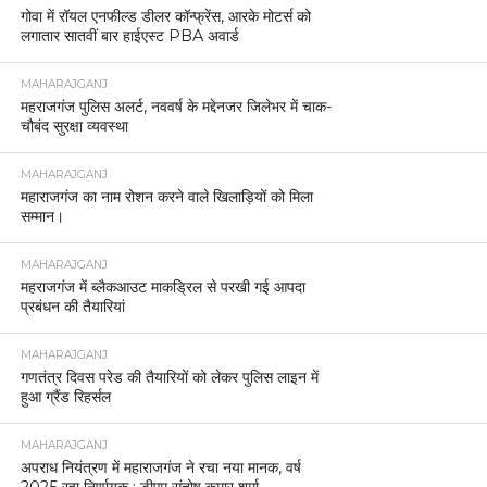
गोवा में रॉयल एनफील्ड डीलर कॉन्फ्रेंस, आरके मोटर्स को
लगातार सातवीं बार हाईएस्ट PBA अवार्ड
MAHARAJGANJ
महराजगंज पुलिस अलर्ट, नववर्ष के मद्देनजर जिलेभर में चाक-
चौबंद सुरक्षा व्यवस्था
MAHARAJGANJ
महाराजगंज का नाम रोशन करने वाले खिलाड़ियों को मिला
सम्मान।
MAHARAJGANJ
महराजगंज में ब्लैकआउट माकड्रिल से परखी गई आपदा
प्रबंधन की तैयारियां
MAHARAJGANJ
गणतंत्र दिवस परेड की तैयारियों को लेकर पुलिस लाइन में
हुआ ग्रैंड रिहर्सल
MAHARAJGANJ
अपराध नियंत्रण में महाराजगंज ने रचा नया मानक, वर्ष
2025 रहा निर्णायक : डीएम संतोष कुमार शर्मा