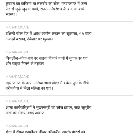
कुदरत का करिश्मा या तक़दीर का खेल, महराजगंज में जन्मे
पेट से जुड़े जुड़वा बच्चे, सफल ऑपरेशन के बाद मां-बच्चे
स्वस्थ।
MAHARAJGANJ
दक्षिणी चौक रेंज में अवैध सागौन कटान का खुलासा, 45 बोटा
लकड़ी बरामद, ठेकेदार पर मुकदमा
MAHARAJGANJ
निचलौल–चौक मार्ग पर सड़क किनारे पानी में युवक का शव
और बाइक मिलने से हड़कंप।
MAHARAJGANJ
महराजगंज के परसा मलिक थाना क्षेत्र में बघेला पुल के नीचे
ब्रीफकेस में मिला महिला का शव।
MAHARAJGANJ
आशा कार्यकत्रियों ने मुख्यमंत्री को सौंपा ज्ञापन, सात सूत्रीय
मांगों को लेकर उठाई आवाज
MAHARAJGANJ
गोवा में रॉयल एनफील्ड डीलर कॉन्फ्रेंस, आरके मोटर्स को