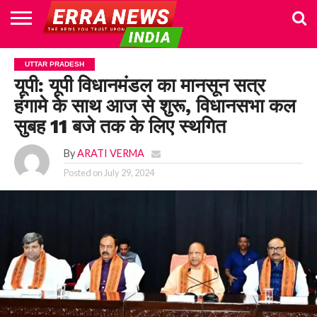
HOME
POLITICS
NEWS
BUSINESS
CULTURE
NATIONAL
SPORTS
LIFESTYLE
TRAVEL
OPINION
BREAKING
ENTERTAINMENT
WORLD
CRIME
JOIN
UTTAR PRADESH
NEWS
US
यूपी: यूपी विधानमंडल का मानसून सत्र
हंगामे के साथ आज से शुरू, विधानसभा कल
सुबह 11 बजे तक के लिए स्थगित
By
ARATI VERMA
Posted on
July 29, 2024