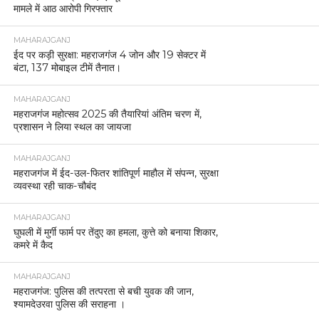
मामले में आठ आरोपी गिरफ्तार
MAHARAJGANJ
ईद पर कड़ी सुरक्षा: महराजगंज 4 जोन और 19 सेक्टर में
बंटा, 137 मोबाइल टीमें तैनात।
MAHARAJGANJ
महराजगंज महोत्सव 2025 की तैयारियां अंतिम चरण में,
प्रशासन ने लिया स्थल का जायजा
MAHARAJGANJ
महराजगंज में ईद-उल-फितर शांतिपूर्ण माहौल में संपन्न, सुरक्षा
व्यवस्था रही चाक-चौबंद
MAHARAJGANJ
घुघली में मुर्गी फार्म पर तेंदुए का हमला, कुत्ते को बनाया शिकार,
कमरे में कैद
MAHARAJGANJ
महराजगंज: पुलिस की तत्परता से बची युवक की जान,
श्यामदेउरवा पुलिस की सराहना ।