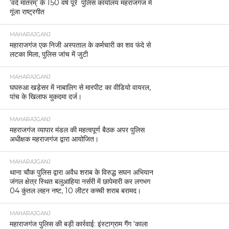
‘वंदे मातरम्’ के 150 वर्ष पूरे पुलिस कार्यालय महराजगंज में
गूंजा राष्ट्रगीत
MAHARAJGANJ
महाराजगंज एक निजी अस्पताल के कर्मचारी का शव फंदे से
लटका मिला, पुलिस जांच में जुटी
MAHARAJGANJ
घघरुआ खड़ेसर में नाबालिग से मारपीट का वीडियो वायरल,
पांच के खिलाफ मुकदमा दर्ज।
MAHARAJGANJ
महराजगंज व्यापार मंडल की महत्वपूर्ण बैठक अपर पुलिस
अधीक्षक महराजगंज द्वारा आयोजित।
MAHARAJGANJ
थाना चौक पुलिस द्वारा अवैध शराब के विरुद्ध सघन अभियान
जंगल क्षेत्र स्थित बलुआहिया नर्सरी में छापेमारी कर लगभग
04 कुंतल लहन नष्ट, 10 लीटर कच्ची शराब बरामद।
MAHARAJGANJ
महाराजगंज पुलिस की बड़ी कार्रवाई: इंस्टाग्राम गैंग ‘काला