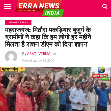
HOME
POLITICS
NEWS
BUSINESS
CULTURE
NATIONAL
SPORTS
LIFESTYLE
TRAVEL
OPINION
BREAKING
ENTERTAINMENT
WORLD
CRIME
JOIN
MAHARAJGANJ
NEWS
US
महराजगंज: मिठौरा पकड़ियार बुजुर्ग के
ग्रामीणों ने कहा कि हम लोगो हर महीने
मिलता है राशन डीएम को दिया ज्ञापन
By
ARATI VERMA
Posted on
July 22, 2024