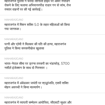
महराजगंज पुलिस ने फरेंदा-सोनौली हाइवे पर ओवर स्पीडिंग
रोकने के लिए चलाया अभियानस्पीड राडार गन से जांच, तेज
रफ्तार वाहनों पर की गई कार्रवाई।
MAHARAJGANJ
महराजगंज में मिशन शक्ति 5.0 के तहत महिलाओं को किया
गया जागरूक।
MAHARAJGANJ
पत्नी और प्रेमी ने मिलकर की पति की हत्या, महराजगंज
पुलिस ने किया सनसनीखेज खुलासा
MAHARAJGANJ
भारत-नेपाल सीमा पर ड्रग्स तस्करी का भंडाफोड़, 5700
नशीले इंजेक्शन के साथ दो गिरफ्तार ।
MAHARAJGANJ
महराजगंज में अंबेडकर जयंती पर श्रद्धांजलि, एसपी शक्ति
मोहन अवस्थी ने किया माल्यार्पण।
MAHARAJGANJ
महराजगंज में व्यापारी सम्मेलन आयोजित, जीएसटी सुधार और