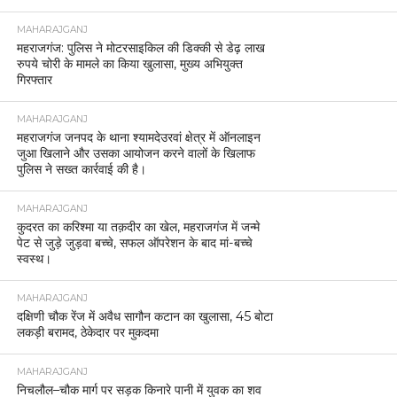
MAHARAJGANJ
महराजगंज: पुलिस ने मोटरसाइकिल की डिक्की से डेढ़ लाख
रुपये चोरी के मामले का किया खुलासा, मुख्य अभियुक्त
गिरफ्तार
MAHARAJGANJ
महराजगंज जनपद के थाना श्यामदेउरवां क्षेत्र में ऑनलाइन
जुआ खिलाने और उसका आयोजन करने वालों के खिलाफ
पुलिस ने सख्त कार्रवाई की है।
MAHARAJGANJ
कुदरत का करिश्मा या तक़दीर का खेल, महराजगंज में जन्मे
पेट से जुड़े जुड़वा बच्चे, सफल ऑपरेशन के बाद मां-बच्चे
स्वस्थ।
MAHARAJGANJ
दक्षिणी चौक रेंज में अवैध सागौन कटान का खुलासा, 45 बोटा
लकड़ी बरामद, ठेकेदार पर मुकदमा
MAHARAJGANJ
निचलौल–चौक मार्ग पर सड़क किनारे पानी में युवक का शव