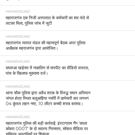
MAHARAJGANJ
महाराजगंज एक निजी अस्पताल के कर्मचारी का शव फंदे से
लटका मिला, पुलिस जांच में जुटी
MAHARAJGANJ
महराजगंज व्यापार मंडल की महत्वपूर्ण बैठक अपर पुलिस
अधीक्षक महराजगंज द्वारा आयोजित।
MAHARAJGANJ
घघरुआ खड़ेसर में नाबालिग से मारपीट का वीडियो वायरल,
पांच के खिलाफ मुकदमा दर्ज।
MAHARAJGANJ
थाना चौक पुलिस द्वारा अवैध शराब के विरुद्ध सघन अभियान
जंगल क्षेत्र स्थित बलुआहिया नर्सरी में छापेमारी कर लगभग
04 कुंतल लहन नष्ट, 10 लीटर कच्ची शराब बरामद।
MAHARAJGANJ
महाराजगंज पुलिस की बड़ी कार्रवाई: इंस्टाग्राम गैंग ‘काला
कोबरा 0007’ के दो सदस्य गिरफ्तार, सोशल मीडिया पर
सक्रिय अपराधियों पर शिकंजा