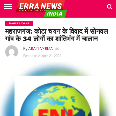
HOME
POLITICS
NEWS
BUSINESS
CULTURE
NATIONAL
SPORTS
LIFESTYLE
TRAVEL
OPINION
BREAKING
ENTERTAINMENT
WORLD
CRIME
JOIN
MAHARAJGANJ
NEWS
US
महराजगंज: कोटा चयन के विवाद में सोनवल
गांव के 34 लोगों का शांतिभंग में चालान
By
ARATI VERMA
Posted on
August 21, 2024