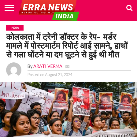
HOME
POLITICS
NEWS
BUSINESS
CULTURE
NATIONAL
SPORTS
LIFESTYLE
TRAVEL
OPINION
BREAKING
ENTERTAINMENT
WORLD
CRIME
JOIN
INDIA
NEWS
US
कोलकाता में ट्रेनी डॉक्टर के रेप- मर्डर
मामले में पोस्टमार्टम रिपोर्ट आई सामने, हाथों
से गला घोंटने या दम घुटने से हुई थी मौत
By
ARATI VERMA
Posted on
August 21, 2024