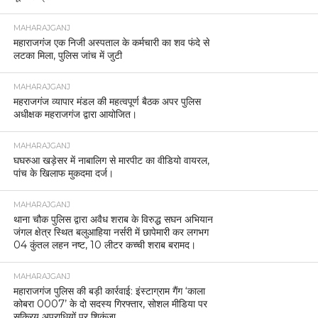
MAHARAJGANJ
महाराजगंज एक निजी अस्पताल के कर्मचारी का शव फंदे से
लटका मिला, पुलिस जांच में जुटी
MAHARAJGANJ
महराजगंज व्यापार मंडल की महत्वपूर्ण बैठक अपर पुलिस
अधीक्षक महराजगंज द्वारा आयोजित।
MAHARAJGANJ
घघरुआ खड़ेसर में नाबालिग से मारपीट का वीडियो वायरल,
पांच के खिलाफ मुकदमा दर्ज।
MAHARAJGANJ
थाना चौक पुलिस द्वारा अवैध शराब के विरुद्ध सघन अभियान
जंगल क्षेत्र स्थित बलुआहिया नर्सरी में छापेमारी कर लगभग
04 कुंतल लहन नष्ट, 10 लीटर कच्ची शराब बरामद।
MAHARAJGANJ
महाराजगंज पुलिस की बड़ी कार्रवाई: इंस्टाग्राम गैंग ‘काला
कोबरा 0007’ के दो सदस्य गिरफ्तार, सोशल मीडिया पर
सक्रिय अपराधियों पर शिकंजा