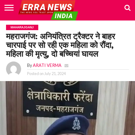
HOME
POLITICS
NEWS
BUSINESS
CULTURE
NATIONAL
SPORTS
LIFESTYLE
TRAVEL
OPINION
BREAKING
ENTERTAINMENT
WORLD
CRIME
JOIN
MAHARAJGANJ
NEWS
US
महराजगंज: अनियंत्रित ट्रैक्टर ने बाहर
चारपाई पर सो रही एक महिला को रौंदा,
महिला की मृत्यु, दो बच्चियां घायल
By
ARATI VERMA
Posted on
July 21, 2024