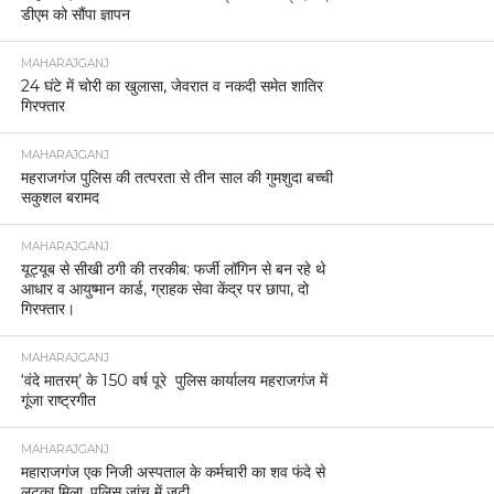
डीएम को सौंपा ज्ञापन
MAHARAJGANJ
24 घंटे में चोरी का खुलासा, जेवरात व नकदी समेत शातिर
गिरफ्तार
MAHARAJGANJ
महराजगंज पुलिस की तत्परता से तीन साल की गुमशुदा बच्ची
सकुशल बरामद
MAHARAJGANJ
यूट्यूब से सीखी ठगी की तरकीब: फर्जी लॉगिन से बन रहे थे
आधार व आयुष्मान कार्ड, ग्राहक सेवा केंद्र पर छापा, दो
गिरफ्तार।
MAHARAJGANJ
‘वंदे मातरम्’ के 150 वर्ष पूरे पुलिस कार्यालय महराजगंज में
गूंजा राष्ट्रगीत
MAHARAJGANJ
महाराजगंज एक निजी अस्पताल के कर्मचारी का शव फंदे से
लटका मिला, पुलिस जांच में जुटी