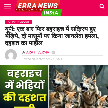
HOME
POLITICS
NEWS
BUSINESS
CULTURE
NATIONAL
SPORTS
LIFESTYLE
TRAVEL
OPINION
BREAKING
ENTERTAINMENT
WORLD
CRIME
JOIN
UTTAR PRADESH
NEWS
US
यूपी: एक बार फिर बहराइच में सक्रिय हुए
भेड़िये, दो मासूमों पर किया जानलेवा हमला,
दहशत का माहौल
By
ARATI VERMA
Posted on
September 27, 2024