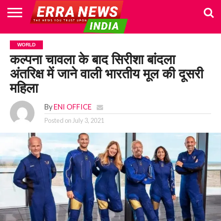
HOME
POLITICS
NEWS
BUSINESS
CULTURE
NATIONAL
SPORTS
LIFESTYLE
TRAVEL
OPINION
BREAKING
ENTERTAINMENT
WORLD
CRIME
JOIN
WORLD
NEWS
US
कल्पना चावला के बाद सिरीशा बांदला
अंतरिक्ष में जाने वाली भारतीय मूल की दूसरी
महिला
By
ENI OFFICE
Posted on
July 3, 2021