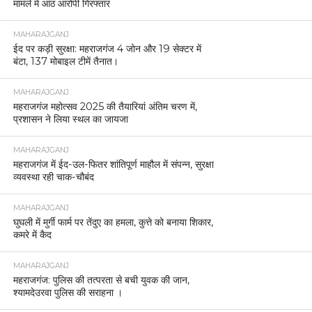
मामले में आठ आरोपी गिरफ्तार
MAHARAJGANJ
ईद पर कड़ी सुरक्षा: महराजगंज 4 जोन और 19 सेक्टर में
बंटा, 137 मोबाइल टीमें तैनात।
MAHARAJGANJ
महराजगंज महोत्सव 2025 की तैयारियां अंतिम चरण में,
प्रशासन ने लिया स्थल का जायजा
MAHARAJGANJ
महराजगंज में ईद-उल-फितर शांतिपूर्ण माहौल में संपन्न, सुरक्षा
व्यवस्था रही चाक-चौबंद
MAHARAJGANJ
घुघली में मुर्गी फार्म पर तेंदुए का हमला, कुत्ते को बनाया शिकार,
कमरे में कैद
MAHARAJGANJ
महराजगंज: पुलिस की तत्परता से बची युवक की जान,
श्यामदेउरवा पुलिस की सराहना ।