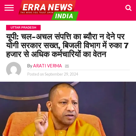
HOME
POLITICS
NEWS
BUSINESS
CULTURE
NATIONAL
SPORTS
LIFESTYLE
TRAVEL
OPINION
BREAKING
ENTERTAINMENT
WORLD
CRIME
JOIN
UTTAR PRADESH
NEWS
US
यूपी: चल-अचल संपत्ति का ब्यौरा न देने पर
योगी सरकार सख्त, बिजली विभाग में रुका 7
हजार से अधिक कर्मचारियों का वेतन
By
ARATI VERMA
Posted on
September 29, 2024