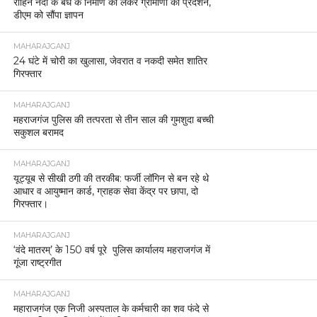
रोहिन नदी के बंधे के निर्माण को लेकर ग्रामीणों का प्रदर्शन,
डीएम को सौंपा ज्ञापन
MAHARAJGANJ
24 घंटे में चोरी का खुलासा, जेवरात व नकदी समेत शातिर
गिरफ्तार
MAHARAJGANJ
महराजगंज पुलिस की तत्परता से तीन साल की गुमशुदा बच्ची
सकुशल बरामद
MAHARAJGANJ
यूट्यूब से सीखी ठगी की तरकीब: फर्जी लॉगिन से बन रहे थे
आधार व आयुष्मान कार्ड, ग्राहक सेवा केंद्र पर छापा, दो
गिरफ्तार।
MAHARAJGANJ
‘वंदे मातरम्’ के 150 वर्ष पूरे पुलिस कार्यालय महराजगंज में
गूंजा राष्ट्रगीत
MAHARAJGANJ
महाराजगंज एक निजी अस्पताल के कर्मचारी का शव फंदे से