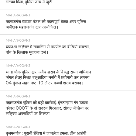
लटका मिला, पुलिस जांच में जुटी
MAHARAJGANJ
महराजगंज व्यापार मंडल की महत्वपूर्ण बैठक अपर पुलिस
अधीक्षक महराजगंज द्वारा आयोजित।
MAHARAJGANJ
घघरुआ खड़ेसर में नाबालिग से मारपीट का वीडियो वायरल,
पांच के खिलाफ मुकदमा दर्ज।
MAHARAJGANJ
थाना चौक पुलिस द्वारा अवैध शराब के विरुद्ध सघन अभियान
जंगल क्षेत्र स्थित बलुआहिया नर्सरी में छापेमारी कर लगभग
04 कुंतल लहन नष्ट, 10 लीटर कच्ची शराब बरामद।
MAHARAJGANJ
महाराजगंज पुलिस की बड़ी कार्रवाई: इंस्टाग्राम गैंग ‘काला
कोबरा 0007’ के दो सदस्य गिरफ्तार, सोशल मीडिया पर
सक्रिय अपराधियों पर शिकंजा
MAHARAJGANJ
बृजमनगंज : पुरानी रंजिश में जानलेवा हमला, तीन आरोपी