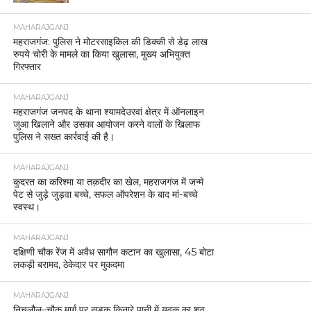
MAHARAJGANJ
महराजगंज: पुलिस ने मोटरसाइकिल की डिक्की से डेढ़ लाख
रुपये चोरी के मामले का किया खुलासा, मुख्य अभियुक्त
गिरफ्तार
MAHARAJGANJ
महराजगंज जनपद के थाना श्यामदेउरवां क्षेत्र में ऑनलाइन
जुआ खिलाने और उसका आयोजन करने वालों के खिलाफ
पुलिस ने सख्त कार्रवाई की है।
MAHARAJGANJ
कुदरत का करिश्मा या तक़दीर का खेल, महराजगंज में जन्मे
पेट से जुड़े जुड़वा बच्चे, सफल ऑपरेशन के बाद मां-बच्चे
स्वस्थ।
MAHARAJGANJ
दक्षिणी चौक रेंज में अवैध सागौन कटान का खुलासा, 45 बोटा
लकड़ी बरामद, ठेकेदार पर मुकदमा
MAHARAJGANJ
निचलौल–चौक मार्ग पर सड़क किनारे पानी में युवक का शव