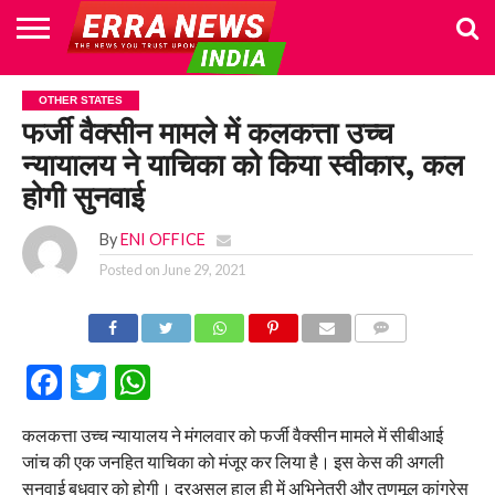
HOME
POLITICS
NEWS
BUSINESS
CULTURE
NATIONAL
SPORTS
LIFESTYLE
TRAVEL
OPINION
BREAKING
ENTERTAINMENT
WORLD
CRIME
JOIN
OTHER STATES
NEWS
US
फर्जी वैक्सीन मामले में कलकत्ता उच्च
न्यायालय ने याचिका को किया स्वीकार, कल
होगी सुनवाई
By
ENI OFFICE
Posted on
June 29, 2021
COMMENTS
Facebook
Twitter
WhatsApp
कलकत्ता उच्च न्यायालय ने मंगलवार को फर्जी वैक्सीन मामले में सीबीआई
जांच की एक जनहित याचिका को मंजूर कर लिया है। इस केस की अगली
सुनवाई बुधवार को होगी। दरअसल हाल ही में अभिनेत्री और तृणमूल कांग्रेस