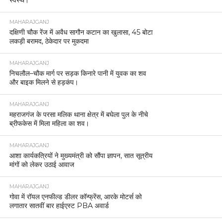
MAHARAJGANJ
दक्षिणी चौक रेंज में अवैध सागौन कटान का खुलासा, 45 बोटा
लकड़ी बरामद, ठेकेदार पर मुकदमा
MAHARAJGANJ
निचलौल–चौक मार्ग पर सड़क किनारे पानी में युवक का शव
और बाइक मिलने से हड़कंप।
MAHARAJGANJ
महराजगंज के परसा मलिक थाना क्षेत्र में बघेला पुल के नीचे
ब्रीफकेस में मिला महिला का शव।
MAHARAJGANJ
आशा कार्यकत्रियों ने मुख्यमंत्री को सौंपा ज्ञापन, सात सूत्रीय
मांगों को लेकर उठाई आवाज
MAHARAJGANJ
गोवा में रॉयल एनफील्ड डीलर कॉन्फ्रेंस, आरके मोटर्स को
लगातार सातवीं बार हाईएस्ट PBA अवार्ड