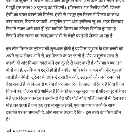
प्रणिता सुभाष, राजपाल यादव और आशुतोष राणा जैसे कलाकार नज़र आएंगे.
ये मूवी इस साल 23 जुलाई को ‘डिज़्नी+ हॉटस्टार’ पर रिलीज होगी, जिसमें
हंसी का दंगल देखने को मिलेगा. हंसी से भरपूर इस फिल्म में शिल्पा के साथ
परेश रावल, मिजान जाफरी, आशुतोष राणा और प्रणिता सुभाष अहम किरदार
निभाते नजर आने वाले हैं. इस कॉमेडी फिल्म का ट्रेलर रिलीज हो गया है.
जिसमें परेश रावल का कंफ्यूजन सभी के चेहरे पर हंसी लेकर आ रहा है.
इस तीन मिनट के ट्रेलर की शुरुआत होती है प्रणिता सुभाष के एक बच्ची को
अपने साथ लेकर आने से. वह मिजान के घर जाती है और आशुतोष राणा से
कहती वो और मिजान कॉलेज में एक दूसरे से प्यार करते हैं और यह बच्चा उन
दोनों का है. उसके बाद एंट्री होती है वकील यानि परेश रावल की और शुरू हो
जाती है कॉमेडी. ट्रेलर में दर्शक ढेर सारी मस्ती, उलझनों और मनोरंजन को
देख सकते हैं. ये फिल्म दो परिवारों पर आधारित है. पहला परिवार है तिवारी का
जिसमें एक जेलेस पति शामिल है जिसकी एक खूबसूरत पत्नी और कपूर परिवार
में है एक रिटायर कर्नल व उनके दो बेटे और पोते-पोतियाँ हैं. कहानी में दिलचस्प
मोड़ तब आता है जब एक युवा मासूम लड़की, एक नाजायज बच्चे के साथ
दरवाजे पर आ धमकती है. और सवाल उठता है कि – इस बच्चे का पिता कौन
है?
Post Views:
874