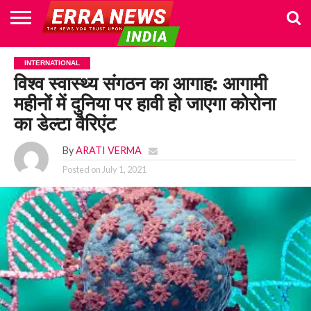
HOME
POLITICS
NEWS
BUSINESS
CULTURE
NATIONAL
SPORTS
LIFESTYLE
TRAVEL
OPINION
BREAKING
ENTERTAINMENT
WORLD
CRIME
JOIN
INTERNATIONAL
NEWS
US
विश्व स्वास्थ्य संगठन का आगाह: आगामी
महीनों में दुनिया पर हावी हो जाएगा कोरोना
का डेल्टा वैरिएंट
By
ARATI VERMA
Posted on
July 1, 2021