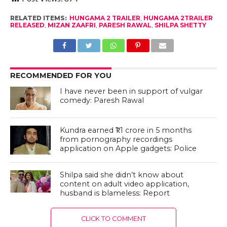
RELATED ITEMS:
HUNGAMA 2 TRAILER
,
HUNGAMA 2TRAILER
RELEASED
,
MIZAN ZAAFRI
,
PARESH RAWAL
,
SHILPA SHETTY
RECOMMENDED FOR YOU
I have never been in support of vulgar
comedy: Paresh Rawal
Kundra earned ₹1.1 crore in 5 months
from pornography recordings
application on Apple gadgets: Police
Shilpa said she didn’t know about
content on adult video application,
husband is blameless: Report
CLICK TO COMMENT