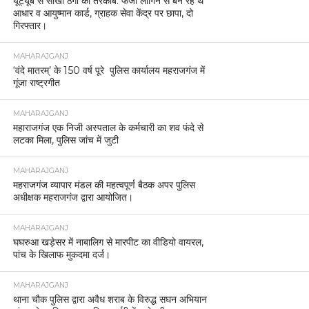
यूट्यूब से सीखी ठगी की तरकीब: फर्जी लॉगिन से बन रहे थे
आधार व आयुष्मान कार्ड, ग्राहक सेवा केंद्र पर छापा, दो
गिरफ्तार।
MAHARAJGANJ
‘वंदे मातरम्’ के 150 वर्ष पूरे पुलिस कार्यालय महराजगंज में
गूंजा राष्ट्रगीत
MAHARAJGANJ
महाराजगंज एक निजी अस्पताल के कर्मचारी का शव फंदे से
लटका मिला, पुलिस जांच में जुटी
MAHARAJGANJ
महराजगंज व्यापार मंडल की महत्वपूर्ण बैठक अपर पुलिस
अधीक्षक महराजगंज द्वारा आयोजित।
MAHARAJGANJ
घघरुआ खड़ेसर में नाबालिग से मारपीट का वीडियो वायरल,
पांच के खिलाफ मुकदमा दर्ज।
MAHARAJGANJ
थाना चौक पुलिस द्वारा अवैध शराब के विरुद्ध सघन अभियान