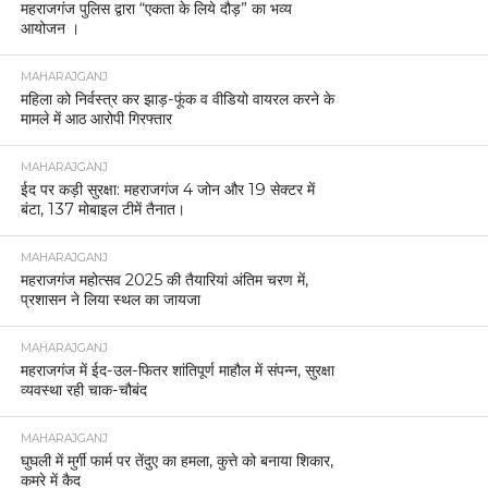
महराजगंज पुलिस द्वारा “एकता के लिये दौड़” का भव्य
आयोजन ।
MAHARAJGANJ
महिला को निर्वस्त्र कर झाड़-फूंक व वीडियो वायरल करने के
मामले में आठ आरोपी गिरफ्तार
MAHARAJGANJ
ईद पर कड़ी सुरक्षा: महराजगंज 4 जोन और 19 सेक्टर में
बंटा, 137 मोबाइल टीमें तैनात।
MAHARAJGANJ
महराजगंज महोत्सव 2025 की तैयारियां अंतिम चरण में,
प्रशासन ने लिया स्थल का जायजा
MAHARAJGANJ
महराजगंज में ईद-उल-फितर शांतिपूर्ण माहौल में संपन्न, सुरक्षा
व्यवस्था रही चाक-चौबंद
MAHARAJGANJ
घुघली में मुर्गी फार्म पर तेंदुए का हमला, कुत्ते को बनाया शिकार,
कमरे में कैद