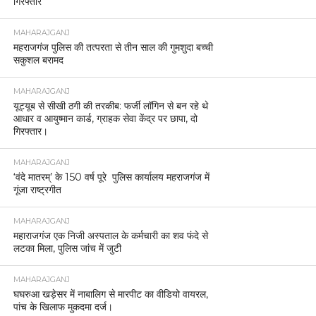
गिरफ्तार
MAHARAJGANJ
महराजगंज पुलिस की तत्परता से तीन साल की गुमशुदा बच्ची
सकुशल बरामद
MAHARAJGANJ
यूट्यूब से सीखी ठगी की तरकीब: फर्जी लॉगिन से बन रहे थे
आधार व आयुष्मान कार्ड, ग्राहक सेवा केंद्र पर छापा, दो
गिरफ्तार।
MAHARAJGANJ
‘वंदे मातरम्’ के 150 वर्ष पूरे पुलिस कार्यालय महराजगंज में
गूंजा राष्ट्रगीत
MAHARAJGANJ
महाराजगंज एक निजी अस्पताल के कर्मचारी का शव फंदे से
लटका मिला, पुलिस जांच में जुटी
MAHARAJGANJ
घघरुआ खड़ेसर में नाबालिग से मारपीट का वीडियो वायरल,
पांच के खिलाफ मुकदमा दर्ज।