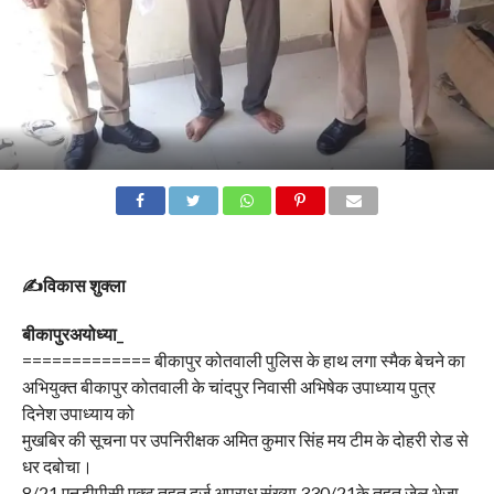
✍️विकास शुक्ला
बीकापुरअयोध्या_
============= बीकापुर कोतवाली पुलिस के हाथ लगा स्मैक बेचने का
अभियुक्त बीकापुर कोतवाली के चांदपुर निवासी अभिषेक उपाध्याय पुत्र
दिनेश उपाध्याय को
मुखबिर की सूचना पर उपनिरीक्षक अमित कुमार सिंह मय टीम के दोहरी रोड से
धर दबोचा।
8/21 एनडीपीसी एक्ट तहत दर्ज अपराध संख्या 330/21के तहत जेल भेजा