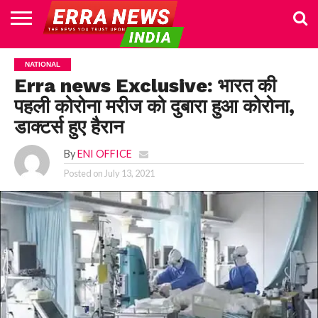
HOME
POLITICS
NEWS
BUSINESS
CULTURE
NATIONAL
SPORTS
LIFESTYLE
TRAVEL
OPINION
BREAKING
ENTERTAINMENT
WORLD
CRIME
JOIN
NATIONAL
NEWS
US
Erra news Exclusive: भारत की
पहली कोरोना मरीज को दुबारा हुआ कोरोना,
डाक्टर्स हुए हैरान
By
ENI OFFICE
Posted on
July 13, 2021