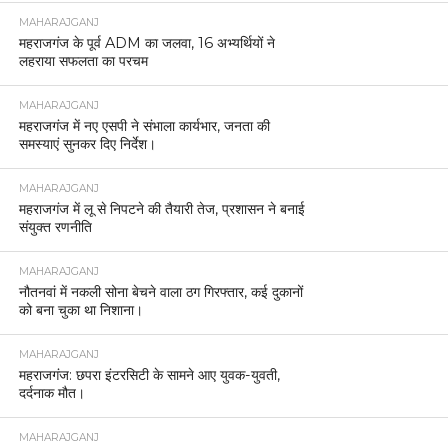
MAHARAJGANJ
महराजगंज के पूर्व ADM का जलवा, 16 अभ्यर्थियों ने
लहराया सफलता का परचम
MAHARAJGANJ
महराजगंज में नए एसपी ने संभाला कार्यभार, जनता की
समस्याएं सुनकर दिए निर्देश।
MAHARAJGANJ
महराजगंज में लू से निपटने की तैयारी तेज, प्रशासन ने बनाई
संयुक्त रणनीति
MAHARAJGANJ
नौतनवां में नकली सोना बेचने वाला ठग गिरफ्तार, कई दुकानों
को बना चुका था निशाना।
MAHARAJGANJ
महराजगंज: छपरा इंटरसिटी के सामने आए युवक-युवती,
दर्दनाक मौत।
MAHARAJGANJ