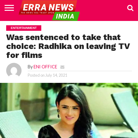
HOME
POLITICS
NEWS
BUSINESS
CULTURE
NATIONAL
SPORTS
LIFESTYLE
TRAVEL
OPINION
BREAKING
ENTERTAINMENT
WORLD
CRIME
JOIN
ENTERTAINMENT
NEWS
US
Was sentenced to take that
choice: Radhika on leaving TV
for films
By
ENI OFFICE
Posted on
July 14, 2021