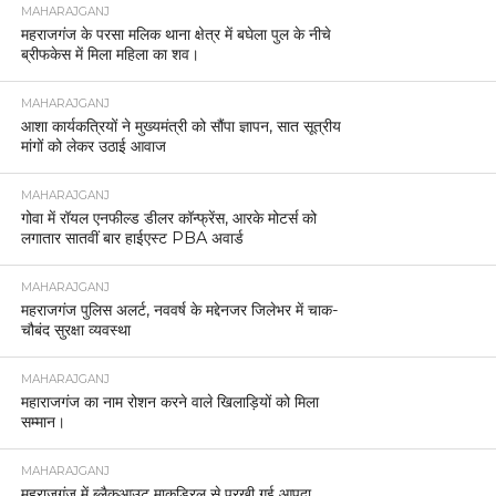
MAHARAJGANJ
महराजगंज के परसा मलिक थाना क्षेत्र में बघेला पुल के नीचे
ब्रीफकेस में मिला महिला का शव।
MAHARAJGANJ
आशा कार्यकत्रियों ने मुख्यमंत्री को सौंपा ज्ञापन, सात सूत्रीय
मांगों को लेकर उठाई आवाज
MAHARAJGANJ
गोवा में रॉयल एनफील्ड डीलर कॉन्फ्रेंस, आरके मोटर्स को
लगातार सातवीं बार हाईएस्ट PBA अवार्ड
MAHARAJGANJ
महराजगंज पुलिस अलर्ट, नववर्ष के मद्देनजर जिलेभर में चाक-
चौबंद सुरक्षा व्यवस्था
MAHARAJGANJ
महाराजगंज का नाम रोशन करने वाले खिलाड़ियों को मिला
सम्मान।
MAHARAJGANJ
महराजगंज में ब्लैकआउट माकड्रिल से परखी गई आपदा