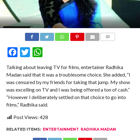
COMMENTS
Facebook
Twitter
WhatsApp
Talking about leaving TV for films, entertainer Radhika
Madan said that it was a troublesome choice. She added, “I
was censured by my friends for taking that jump. My show
was excelling on TV and I was being offered a ton of cash.”
“However I deliberately settled on that choice to go into
films,” Radhika said.
Post Views:
428
RELATED ITEMS:
ENTERTAINMENT
,
RADHIKA MADAN