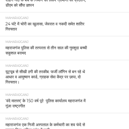
रोहिन नदी के बंधे के निर्माण को लेकर ग्रामीणों का प्रदर्शन,
डीएम को सौंपा ज्ञापन
MAHARAJGANJ
24 घंटे में चोरी का खुलासा, जेवरात व नकदी समेत शातिर
गिरफ्तार
MAHARAJGANJ
महराजगंज पुलिस की तत्परता से तीन साल की गुमशुदा बच्ची
सकुशल बरामद
MAHARAJGANJ
यूट्यूब से सीखी ठगी की तरकीब: फर्जी लॉगिन से बन रहे थे
आधार व आयुष्मान कार्ड, ग्राहक सेवा केंद्र पर छापा, दो
गिरफ्तार।
MAHARAJGANJ
‘वंदे मातरम्’ के 150 वर्ष पूरे पुलिस कार्यालय महराजगंज में
गूंजा राष्ट्रगीत
MAHARAJGANJ
महाराजगंज एक निजी अस्पताल के कर्मचारी का शव फंदे से