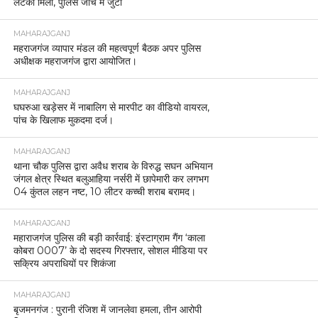
लटका मिला, पुलिस जांच में जुटी
MAHARAJGANJ
महराजगंज व्यापार मंडल की महत्वपूर्ण बैठक अपर पुलिस
अधीक्षक महराजगंज द्वारा आयोजित।
MAHARAJGANJ
घघरुआ खड़ेसर में नाबालिग से मारपीट का वीडियो वायरल,
पांच के खिलाफ मुकदमा दर्ज।
MAHARAJGANJ
थाना चौक पुलिस द्वारा अवैध शराब के विरुद्ध सघन अभियान
जंगल क्षेत्र स्थित बलुआहिया नर्सरी में छापेमारी कर लगभग
04 कुंतल लहन नष्ट, 10 लीटर कच्ची शराब बरामद।
MAHARAJGANJ
महाराजगंज पुलिस की बड़ी कार्रवाई: इंस्टाग्राम गैंग ‘काला
कोबरा 0007’ के दो सदस्य गिरफ्तार, सोशल मीडिया पर
सक्रिय अपराधियों पर शिकंजा
MAHARAJGANJ
बृजमनगंज : पुरानी रंजिश में जानलेवा हमला, तीन आरोपी