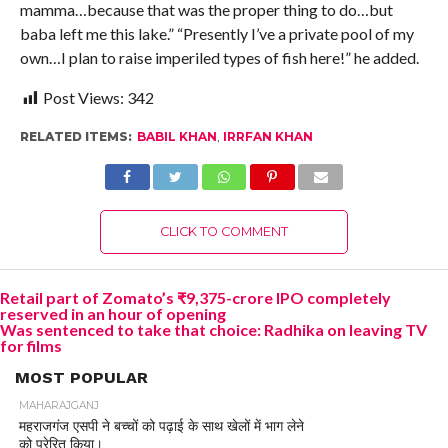
mamma…because that was the proper thing to do…but
baba left me this lake.” “Presently I’ve a private pool of my
own…I plan to raise imperiled types of fish here!” he added.
Post Views:
342
RELATED ITEMS:
BABIL KHAN
,
IRRFAN KHAN
CLICK TO COMMENT
Retail part of Zomato’s ₹9,375-crore IPO completely
reserved in an hour of opening
Was sentenced to take that choice: Radhika on leaving TV
for films
MOST POPULAR
MAHARAJGANJ
महराजगंज एसपी ने बच्चों को पढ़ाई के साथ खेलों में भाग लेने
को प्रेरित किया।