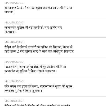
MAHARAJGANJ
आनंदनगर रेलवे स्टेशन की सुरक्षा व्यवस्था का एसपी ने लिया
जायजा।
MAHARAJGANJ
महराजगंज पुलिस की बड़ी कार्रवाई, चार शातिर चोर
गिरफ्तार।
MAHARAJGANJ
रोहिन नदी के किनारे तस्करी पर पुलिस का शिकंजा, नेपाल ले
जाते समय 2 बोरी यूरिया खाद के साथ एक अभियुक्त गिरफ्तार
MAHARAJGANJ
महराजगंज | थाना फरेन्दा क्षेत्र में हुए आदित्य चौरसिया
हत्याकांड का पुलिस ने किया सफल अनावरण।
MAHARAJGANJ
प्रेम संबंध बना हत्या की वजह, महराजगंज में युवक की नृशंस
हत्या का पुलिस ने किया खुलासा।
MAHARAJGANJ