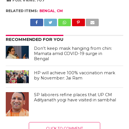
RELATED ITEMS:
BENGAL
,
CM
RECOMMENDED FOR YOU
Don’t keep mask hanging from chin:
Mamata amid COVID-19 surge in
Bengal
HP will achieve 100% vaccination mark
by November: Jai Ram
SP laborers refine places that UP CM
Adityanath yogi have visited in sambhal
CLICK TO COMMENT