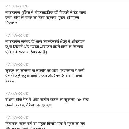
MAHARAJGANJ
महराजगंज: पुलिस ने मोटरसाइकिल की डिक्की से डेढ़ लाख
रुपये चोरी के मामले का किया खुलासा, मुख्य अभियुक्त
गिरफ्तार
MAHARAJGANJ
महराजगंज जनपद के थाना श्यामदेउरवां क्षेत्र में ऑनलाइन
जुआ खिलाने और उसका आयोजन करने वालों के खिलाफ
पुलिस ने सख्त कार्रवाई की है।
MAHARAJGANJ
कुदरत का करिश्मा या तक़दीर का खेल, महराजगंज में जन्मे
पेट से जुड़े जुड़वा बच्चे, सफल ऑपरेशन के बाद मां-बच्चे
स्वस्थ।
MAHARAJGANJ
दक्षिणी चौक रेंज में अवैध सागौन कटान का खुलासा, 45 बोटा
लकड़ी बरामद, ठेकेदार पर मुकदमा
MAHARAJGANJ
निचलौल–चौक मार्ग पर सड़क किनारे पानी में युवक का शव
और बाइक मिलने से हड़कंप।