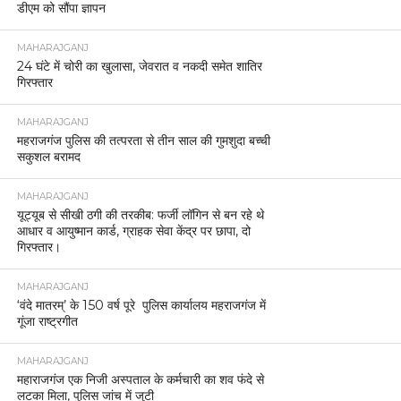
डीएम को सौंपा ज्ञापन
MAHARAJGANJ
24 घंटे में चोरी का खुलासा, जेवरात व नकदी समेत शातिर
गिरफ्तार
MAHARAJGANJ
महराजगंज पुलिस की तत्परता से तीन साल की गुमशुदा बच्ची
सकुशल बरामद
MAHARAJGANJ
यूट्यूब से सीखी ठगी की तरकीब: फर्जी लॉगिन से बन रहे थे
आधार व आयुष्मान कार्ड, ग्राहक सेवा केंद्र पर छापा, दो
गिरफ्तार।
MAHARAJGANJ
‘वंदे मातरम्’ के 150 वर्ष पूरे पुलिस कार्यालय महराजगंज में
गूंजा राष्ट्रगीत
MAHARAJGANJ
महाराजगंज एक निजी अस्पताल के कर्मचारी का शव फंदे से
लटका मिला, पुलिस जांच में जुटी