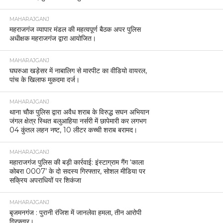
MAHARAJGANJ
महराजगंज व्यापार मंडल की महत्वपूर्ण बैठक अपर पुलिस
अधीक्षक महराजगंज द्वारा आयोजित।
MAHARAJGANJ
घघरुआ खड़ेसर में नाबालिग से मारपीट का वीडियो वायरल,
पांच के खिलाफ मुकदमा दर्ज।
MAHARAJGANJ
थाना चौक पुलिस द्वारा अवैध शराब के विरुद्ध सघन अभियान
जंगल क्षेत्र स्थित बलुआहिया नर्सरी में छापेमारी कर लगभग
04 कुंतल लहन नष्ट, 10 लीटर कच्ची शराब बरामद।
MAHARAJGANJ
महाराजगंज पुलिस की बड़ी कार्रवाई: इंस्टाग्राम गैंग ‘काला
कोबरा 0007’ के दो सदस्य गिरफ्तार, सोशल मीडिया पर
सक्रिय अपराधियों पर शिकंजा
MAHARAJGANJ
बृजमनगंज : पुरानी रंजिश में जानलेवा हमला, तीन आरोपी
गिरफ्तार।