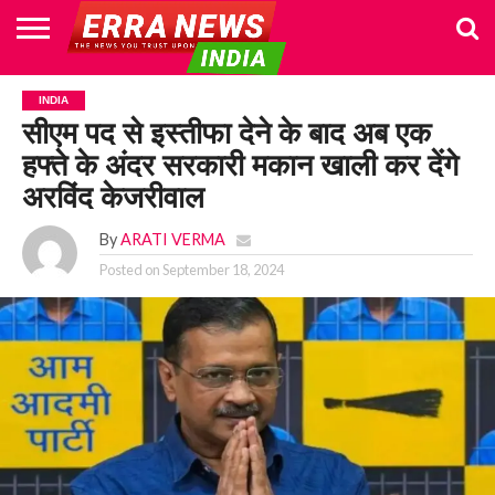
HOME
POLITICS
NEWS
BUSINESS
CULTURE
NATIONAL
SPORTS
LIFESTYLE
TRAVEL
OPINION
BREAKING
ENTERTAINMENT
WORLD
CRIME
JOIN
INDIA
NEWS
US
सीएम पद से इस्तीफा देने के बाद अब एक
हफ्ते के अंदर सरकारी मकान खाली कर देंगे
अरविंद केजरीवाल
By
ARATI VERMA
Posted on
September 18, 2024