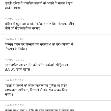
घुघली पुलिस ने नाबालिग लड़की को भगाने के मामले में एक
आरोपी दबोचा
MAHARAJGANJ
चेकिंग में खुला बाइक चोर गिरोह, तीन शातिर गिरफ्तार, तीन
चोरी की मोटरसाइकिलें बरामद
MAHARAJGANJ
किसान दिवस पर किसानों की समस्याओं को प्राथमिकता से
निपटाने के निर्देश।
MAHARAJGANJ
महराजगंज: साइबर टीम की त्वरित कार्रवाई, पीड़ित को
8,000 रुपये वापस।
MAHARAJGANJ
पराली न जलाने को लेकर महराजगंज पुलिस का विशेष
जागरूकता अभियान, किसानों से गांव-गांव जाकर किया
संवाद।
MAHARAJGANJ
सड़क सुरक्षा माह 2026 के तहत महराजगंज में कोहरा और