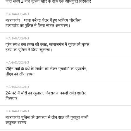
जाते समय 2 बोरी यूरिया खाद के साथ एक अभियुक्त गिरफ्तार
MAHARAJGANJ
महराजगंज | थाना फरेन्दा क्षेत्र में हुए आदित्य चौरसिया
हत्याकांड का पुलिस ने किया सफल अनावरण।
MAHARAJGANJ
प्रेम संबंध बना हत्या की वजह, महराजगंज में युवक की नृशंस
हत्या का पुलिस ने किया खुलासा।
MAHARAJGANJ
रोहिन नदी के बंधे के निर्माण को लेकर ग्रामीणों का प्रदर्शन,
डीएम को सौंपा ज्ञापन
MAHARAJGANJ
24 घंटे में चोरी का खुलासा, जेवरात व नकदी समेत शातिर
गिरफ्तार
MAHARAJGANJ
महराजगंज पुलिस की तत्परता से तीन साल की गुमशुदा बच्ची
सकुशल बरामद