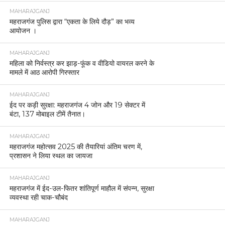
MAHARAJGANJ
महराजगंज पुलिस द्वारा “एकता के लिये दौड़” का भव्य
आयोजन ।
MAHARAJGANJ
महिला को निर्वस्त्र कर झाड़-फूंक व वीडियो वायरल करने के
मामले में आठ आरोपी गिरफ्तार
MAHARAJGANJ
ईद पर कड़ी सुरक्षा: महराजगंज 4 जोन और 19 सेक्टर में
बंटा, 137 मोबाइल टीमें तैनात।
MAHARAJGANJ
महराजगंज महोत्सव 2025 की तैयारियां अंतिम चरण में,
प्रशासन ने लिया स्थल का जायजा
MAHARAJGANJ
महराजगंज में ईद-उल-फितर शांतिपूर्ण माहौल में संपन्न, सुरक्षा
व्यवस्था रही चाक-चौबंद
MAHARAJGANJ