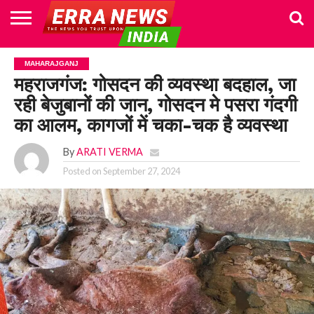
HOME
POLITICS
NEWS
BUSINESS
CULTURE
NATIONAL
SPORTS
LIFESTYLE
TRAVEL
OPINION
BREAKING
ENTERTAINMENT
WORLD
CRIME
JOIN
MAHARAJGANJ
NEWS
US
महराजगंज: गोसदन की व्यवस्था बदहाल, जा
रही बेजुबानों की जान, गोसदन मे पसरा गंदगी
का आलम, कागजों में चका-चक है व्यवस्था
By
ARATI VERMA
Posted on
September 27, 2024