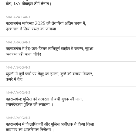
बंटा, 137 मोबाइल टीमें तैनात।
MAHARAJGANJ
महराजगंज महोत्सव 2025 की तैयारियां अंतिम चरण में,
प्रशासन ने लिया स्थल का जायजा
MAHARAJGANJ
महराजगंज में ईद-उल-फितर शांतिपूर्ण माहौल में संपन्न, सुरक्षा
व्यवस्था रही चाक-चौबंद
MAHARAJGANJ
घुघली में मुर्गी फार्म पर तेंदुए का हमला, कुत्ते को बनाया शिकार,
कमरे में कैद
MAHARAJGANJ
महराजगंज: पुलिस की तत्परता से बची युवक की जान,
श्यामदेउरवा पुलिस की सराहना ।
MAHARAJGANJ
महराजगंज में जिलाधिकारी और पुलिस अधीक्षक ने किया जिला
कारागार का आकस्मिक निरीक्षण।