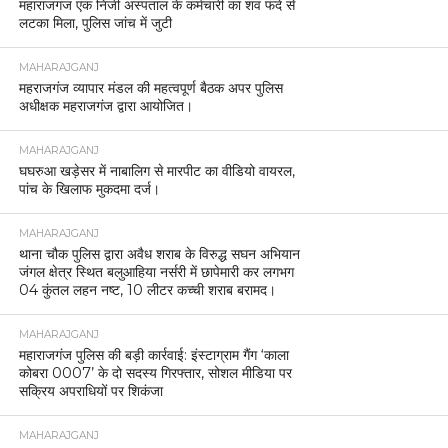
महाराजगंज एक निजी अस्पताल के कर्मचारी का शव फंदे से
लटका मिला, पुलिस जांच में जुटी
MAHARAJGANJ
महराजगंज व्यापार मंडल की महत्वपूर्ण बैठक अपर पुलिस
अधीक्षक महराजगंज द्वारा आयोजित।
MAHARAJGANJ
घघरुआ खड़ेसर में नाबालिग से मारपीट का वीडियो वायरल,
पांच के खिलाफ मुकदमा दर्ज।
MAHARAJGANJ
थाना चौक पुलिस द्वारा अवैध शराब के विरुद्ध सघन अभियान
जंगल क्षेत्र स्थित बलुआहिया नर्सरी में छापेमारी कर लगभग
04 कुंतल लहन नष्ट, 10 लीटर कच्ची शराब बरामद।
MAHARAJGANJ
महाराजगंज पुलिस की बड़ी कार्रवाई: इंस्टाग्राम गैंग ‘काला
कोबरा 0007’ के दो सदस्य गिरफ्तार, सोशल मीडिया पर
सक्रिय अपराधियों पर शिकंजा
MAHARAJGANJ