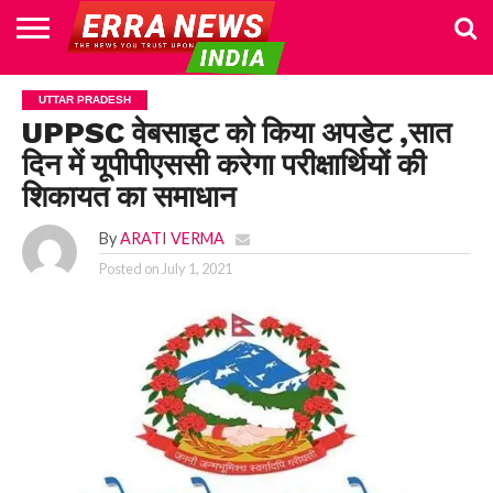
HOME
POLITICS
NEWS
BUSINESS
CULTURE
NATIONAL
SPORTS
LIFESTYLE
TRAVEL
OPINION
BREAKING
ENTERTAINMENT
WORLD
CRIME
JOIN
UTTAR PRADESH
NEWS
US
UPPSC वेबसाइट को किया अपडेट ,सात
दिन में यूपीपीएससी करेगा परीक्षार्थियों की
शिकायत का समाधान
By
ARATI VERMA
Posted on
July 1, 2021