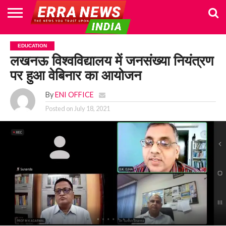
HOME
POLITICS
NEWS
BUSINESS
CULTURE
NATIONAL
SPORTS
LIFESTYLE
TRAVEL
OPINION
BREAKING
ENTERTAINMENT
WORLD
CRIME
JOIN
EDUCATION
NEWS
US
लखनऊ विश्वविद्यालय में जनसंख्या नियंत्रण
पर हुआ वेबिनार का आयोजन
By
ENI OFFICE
Posted on
July 18, 2021