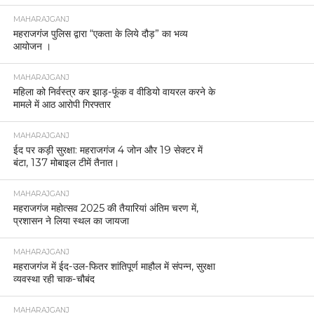
MAHARAJGANJ
महराजगंज पुलिस द्वारा “एकता के लिये दौड़” का भव्य
आयोजन ।
MAHARAJGANJ
महिला को निर्वस्त्र कर झाड़-फूंक व वीडियो वायरल करने के
मामले में आठ आरोपी गिरफ्तार
MAHARAJGANJ
ईद पर कड़ी सुरक्षा: महराजगंज 4 जोन और 19 सेक्टर में
बंटा, 137 मोबाइल टीमें तैनात।
MAHARAJGANJ
महराजगंज महोत्सव 2025 की तैयारियां अंतिम चरण में,
प्रशासन ने लिया स्थल का जायजा
MAHARAJGANJ
महराजगंज में ईद-उल-फितर शांतिपूर्ण माहौल में संपन्न, सुरक्षा
व्यवस्था रही चाक-चौबंद
MAHARAJGANJ