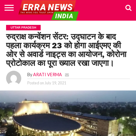
HOME
POLITICS
NEWS
BUSINESS
CULTURE
NATIONAL
SPORTS
LIFESTYLE
TRAVEL
OPINION
BREAKING
ENTERTAINMENT
WORLD
CRIME
JOIN
UTTAR PRADESH
NEWS
US
रुद्राक्ष कन्वेंशन सेंटर: उद्घाटन के बाद
पहला कार्यक्रम 23 को होगा आईएमए की
ओर से अवार्ड नाइट्स का आयोजन, कोरोना
प्रोटोकाल का पूरा ख्याल रखा जाएगा।
By
ARATI VERMA
Posted on
July 19, 2021