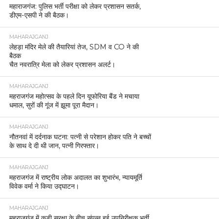
महाराजगंज: पुलिस भर्ती परीक्षा को लेकर प्रशासन सतर्क,
डीएम-एसपी ने की बैठक।
MAHARAJGANJ
लेहड़ा मंदिर मेले की तैयारियां तेज, SDM व CO ने की
बैठक
चैत नवरात्रि मेला को लेकर प्रशासन अलर्ट।
MAHARAJGANJ
महराजगंज महोत्सव के पहले दिन यूफोरिया बैंड ने मचाया
धमाल, सुरों की गूंज में झूमा पूरा मैदान।
MAHARAJGANJ
नौतनवां में दर्दनाक घटना: पत्नी से परेशान होकर पति ने बच्चों
के साथ दे दी थी जान, पत्नी गिरफ्तार।
MAHARAJGANJ
महराजगंज में राष्ट्रीय लोक अदालत का शुभारंभ, न्यायमूर्ति
विवेक वर्मा ने किया उद्घाटन।
MAHARAJGANJ
महराजगंज में कड़ी सुरक्षा के बीच संपन्न हुई उपनिरीक्षक भर्ती