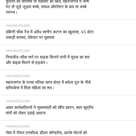
कुदरत का करिश्मा या तक़दीर का खेल, महराजगंज में जन्मे
पेट से जुड़े जुड़वा बच्चे, सफल ऑपरेशन के बाद मां-बच्चे
स्वस्थ।
MAHARAJGANJ
दक्षिणी चौक रेंज में अवैध सागौन कटान का खुलासा, 45 बोटा
लकड़ी बरामद, ठेकेदार पर मुकदमा
MAHARAJGANJ
निचलौल–चौक मार्ग पर सड़क किनारे पानी में युवक का शव
और बाइक मिलने से हड़कंप।
MAHARAJGANJ
महराजगंज के परसा मलिक थाना क्षेत्र में बघेला पुल के नीचे
ब्रीफकेस में मिला महिला का शव।
MAHARAJGANJ
आशा कार्यकत्रियों ने मुख्यमंत्री को सौंपा ज्ञापन, सात सूत्रीय
मांगों को लेकर उठाई आवाज
MAHARAJGANJ
गोवा में रॉयल एनफील्ड डीलर कॉन्फ्रेंस, आरके मोटर्स को