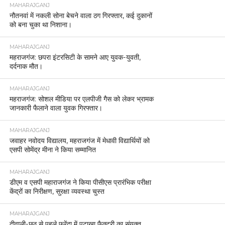
MAHARAJGANJ
नौतनवां में नकली सोना बेचने वाला ठग गिरफ्तार, कई दुकानों
को बना चुका था निशाना।
MAHARAJGANJ
महराजगंज: छपरा इंटरसिटी के सामने आए युवक-युवती,
दर्दनाक मौत।
MAHARAJGANJ
महराजगंज: सोशल मीडिया पर एलपीजी गैस को लेकर भ्रामक
जानकारी फैलाने वाला युवक गिरफ्तार।
MAHARAJGANJ
जवाहर नवोदय विद्यालय, महराजगंज में मेधावी विद्यार्थियों को
एसपी सोमेंद्र मीना ने किया सम्मानित
MAHARAJGANJ
डीएम व एसपी महाराजगंज ने किया पीसीएस प्रारंभिक परीक्षा
केंद्रों का निरीक्षण, सुरक्षा व्यवस्था चुस्त
MAHARAJGANJ
दीवाली-छठ से पहले फरेंदा में पटाखा फैक्ट्री का संयुक्त