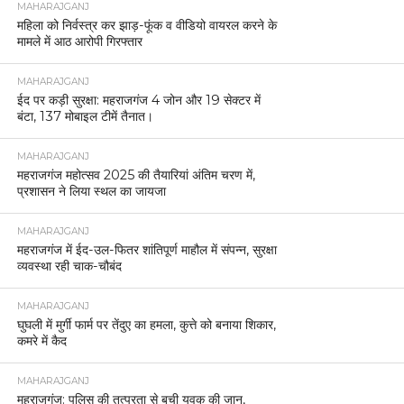
MAHARAJGANJ
महिला को निर्वस्त्र कर झाड़-फूंक व वीडियो वायरल करने के
मामले में आठ आरोपी गिरफ्तार
MAHARAJGANJ
ईद पर कड़ी सुरक्षा: महराजगंज 4 जोन और 19 सेक्टर में
बंटा, 137 मोबाइल टीमें तैनात।
MAHARAJGANJ
महराजगंज महोत्सव 2025 की तैयारियां अंतिम चरण में,
प्रशासन ने लिया स्थल का जायजा
MAHARAJGANJ
महराजगंज में ईद-उल-फितर शांतिपूर्ण माहौल में संपन्न, सुरक्षा
व्यवस्था रही चाक-चौबंद
MAHARAJGANJ
घुघली में मुर्गी फार्म पर तेंदुए का हमला, कुत्ते को बनाया शिकार,
कमरे में कैद
MAHARAJGANJ
महराजगंज: पुलिस की तत्परता से बची युवक की जान,