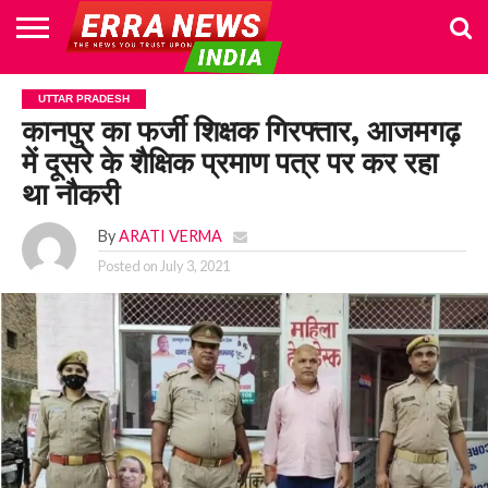
HOME
POLITICS
NEWS
BUSINESS
CULTURE
NATIONAL
SPORTS
LIFESTYLE
TRAVEL
OPINION
BREAKING
ENTERTAINMENT
WORLD
CRIME
JOIN
UTTAR PRADESH
NEWS
US
कानपुर का फर्जी शिक्षक गिरफ्तार, आजमगढ़
में दूसरे के शैक्षिक प्रमाण पत्र पर कर रहा
था नौकरी
By
ARATI VERMA
Posted on
July 3, 2021