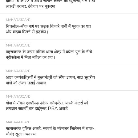
दक्षिणी चौक रेंज में अवैध सागौन कटान का खुलासा, 45 बोटा
लकड़ी बरामद, ठेकेदार पर मुकदमा
MAHARAJGANJ
निचलौल–चौक मार्ग पर सड़क किनारे पानी में युवक का शव
और बाइक मिलने से हड़कंप।
MAHARAJGANJ
महराजगंज के परसा मलिक थाना क्षेत्र में बघेला पुल के नीचे
ब्रीफकेस में मिला महिला का शव।
MAHARAJGANJ
आशा कार्यकत्रियों ने मुख्यमंत्री को सौंपा ज्ञापन, सात सूत्रीय
मांगों को लेकर उठाई आवाज
MAHARAJGANJ
गोवा में रॉयल एनफील्ड डीलर कॉन्फ्रेंस, आरके मोटर्स को
लगातार सातवीं बार हाईएस्ट PBA अवार्ड
MAHARAJGANJ
महराजगंज पुलिस अलर्ट, नववर्ष के मद्देनजर जिलेभर में चाक-
चौबंद सुरक्षा व्यवस्था