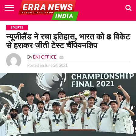
HOME
POLITICS
NEWS
BUSINESS
CULTURE
NATIONAL
SPORTS
LIFESTYLE
TRAVEL
OPINION
BREAKING
ENTERTAINMENT
WORLD
CRIME
JOIN
SPORTS
NEWS
US
न्यूजीलैंड ने रचा इतिहास, भारत को 8 विकेट
से हराकर जीती टेस्ट चैंपियनशिप
By
ENI OFFICE
Posted on
June 24, 2021