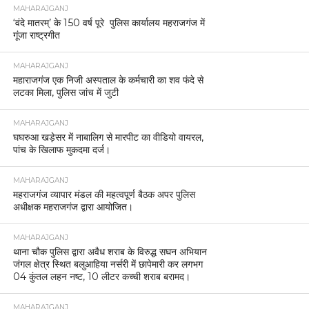
MAHARAJGANJ
‘वंदे मातरम्’ के 150 वर्ष पूरे पुलिस कार्यालय महराजगंज में
गूंजा राष्ट्रगीत
MAHARAJGANJ
महाराजगंज एक निजी अस्पताल के कर्मचारी का शव फंदे से
लटका मिला, पुलिस जांच में जुटी
MAHARAJGANJ
घघरुआ खड़ेसर में नाबालिग से मारपीट का वीडियो वायरल,
पांच के खिलाफ मुकदमा दर्ज।
MAHARAJGANJ
महराजगंज व्यापार मंडल की महत्वपूर्ण बैठक अपर पुलिस
अधीक्षक महराजगंज द्वारा आयोजित।
MAHARAJGANJ
थाना चौक पुलिस द्वारा अवैध शराब के विरुद्ध सघन अभियान
जंगल क्षेत्र स्थित बलुआहिया नर्सरी में छापेमारी कर लगभग
04 कुंतल लहन नष्ट, 10 लीटर कच्ची शराब बरामद।
MAHARAJGANJ