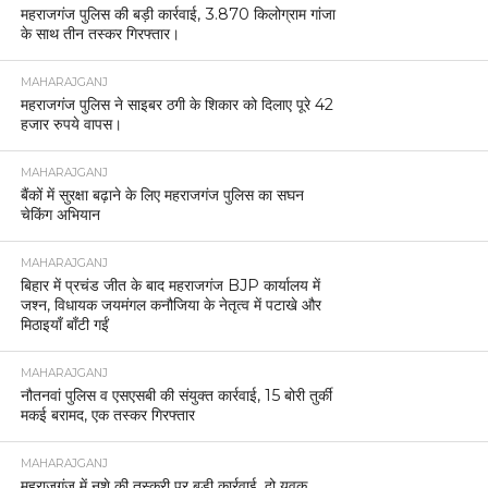
महराजगंज पुलिस की बड़ी कार्रवाई, 3.870 किलोग्राम गांजा
के साथ तीन तस्कर गिरफ्तार।
MAHARAJGANJ
महराजगंज पुलिस ने साइबर ठगी के शिकार को दिलाए पूरे 42
हजार रुपये वापस।
MAHARAJGANJ
बैंकों में सुरक्षा बढ़ाने के लिए महराजगंज पुलिस का सघन
चेकिंग अभियान
MAHARAJGANJ
बिहार में प्रचंड जीत के बाद महराजगंज BJP कार्यालय में
जश्न, विधायक जयमंगल कनौजिया के नेतृत्व में पटाखे और
मिठाइयाँ बाँटी गईं
MAHARAJGANJ
नौतनवां पुलिस व एसएसबी की संयुक्त कार्रवाई, 15 बोरी तुर्की
मकई बरामद, एक तस्कर गिरफ्तार
MAHARAJGANJ
महराजगंज में नशे की तस्करी पर बड़ी कार्रवाई, दो युवक