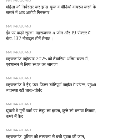
MAHARAJGANJ
महिला को निर्वस्त्र कर झाड़-फूंक व वीडियो वायरल करने के
मामले में आठ आरोपी गिरफ्तार
MAHARAJGANJ
ईद पर कड़ी सुरक्षा: महराजगंज 4 जोन और 19 सेक्टर में
बंटा, 137 मोबाइल टीमें तैनात।
MAHARAJGANJ
महराजगंज महोत्सव 2025 की तैयारियां अंतिम चरण में,
प्रशासन ने लिया स्थल का जायजा
MAHARAJGANJ
महराजगंज में ईद-उल-फितर शांतिपूर्ण माहौल में संपन्न, सुरक्षा
व्यवस्था रही चाक-चौबंद
MAHARAJGANJ
घुघली में मुर्गी फार्म पर तेंदुए का हमला, कुत्ते को बनाया शिकार,
कमरे में कैद
MAHARAJGANJ
महराजगंज: पुलिस की तत्परता से बची युवक की जान,