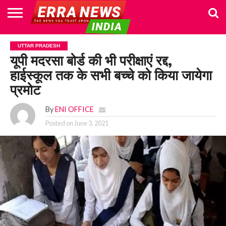
HOME
POLITICS
NEWS
BUSINESS
CULTURE
NATIONAL
SPORTS
LIFESTYLE
TRAVEL
OPINION
BREAKING
ENTERTAINMENT
WORLD
CRIME
JOIN
UTTAR PRADESH
NEWS
US
यूपी मदरसा बोर्ड की भी परीक्षाएं रद्द,
हाईस्कूल तक के सभी बच्चे को किया जायेगा
प्रमोट
By
ENI OFFICE
Posted on
June 3, 2021