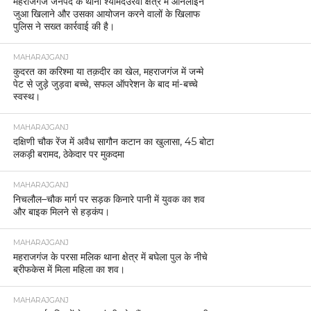
महराजगंज जनपद के थाना श्यामदेउरवां क्षेत्र में ऑनलाइन
जुआ खिलाने और उसका आयोजन करने वालों के खिलाफ
पुलिस ने सख्त कार्रवाई की है।
MAHARAJGANJ
कुदरत का करिश्मा या तक़दीर का खेल, महराजगंज में जन्मे
पेट से जुड़े जुड़वा बच्चे, सफल ऑपरेशन के बाद मां-बच्चे
स्वस्थ।
MAHARAJGANJ
दक्षिणी चौक रेंज में अवैध सागौन कटान का खुलासा, 45 बोटा
लकड़ी बरामद, ठेकेदार पर मुकदमा
MAHARAJGANJ
निचलौल–चौक मार्ग पर सड़क किनारे पानी में युवक का शव
और बाइक मिलने से हड़कंप।
MAHARAJGANJ
महराजगंज के परसा मलिक थाना क्षेत्र में बघेला पुल के नीचे
ब्रीफकेस में मिला महिला का शव।
MAHARAJGANJ