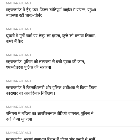
MAHARAJGANJ
महराजगंज में ईद-उल-फितर शांतिपूर्ण माहौल में संपन्न, सुरक्षा
व्यवस्था रही चाक-चौबंद
MAHARAJGANJ
घुघली में मुर्गी फार्म पर तेंदुए का हमला, कुत्ते को बनाया शिकार,
कमरे में कैद
MAHARAJGANJ
महराजगंज: पुलिस की तत्परता से बची युवक की जान,
श्यामदेउरवा पुलिस की सराहना ।
MAHARAJGANJ
महराजगंज में जिलाधिकारी और पुलिस अधीक्षक ने किया जिला
कारागार का आकस्मिक निरीक्षण।
MAHARAJGANJ
पनियरा में महिला का आपत्तिजनक वीडियो वायरल, पुलिस ने
दर्ज किया मुकदमा
MAHARAJGANJ
महराजगंज: सम्पूर्ण समाधान दिवस में डीएम और एसपी ने सुनीं