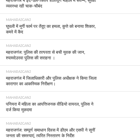
महराजगंज में ईद-उल-फितर शांतिपूर्ण माहौल में संपन्न, सुरक्षा
व्यवस्था रही चाक-चौबंद
MAHARAJGANJ
घुघली में मुर्गी फार्म पर तेंदुए का हमला, कुत्ते को बनाया शिकार,
कमरे में कैद
MAHARAJGANJ
महराजगंज: पुलिस की तत्परता से बची युवक की जान,
श्यामदेउरवा पुलिस की सराहना ।
MAHARAJGANJ
महराजगंज में जिलाधिकारी और पुलिस अधीक्षक ने किया जिला
कारागार का आकस्मिक निरीक्षण।
MAHARAJGANJ
पनियरा में महिला का आपत्तिजनक वीडियो वायरल, पुलिस ने
दर्ज किया मुकदमा
MAHARAJGANJ
महराजगंज: सम्पूर्ण समाधान दिवस में डीएम और एसपी ने सुनीं
जनता की समस्याएं, त्वरित निस्तारण के निर्देश