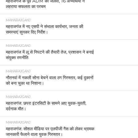
महराजगंज के पूर्व ADM का जलवा, 16 अभ्यर्थियों ने
लहराया सफलता का परचम
MAHARAJGANJ
महराजगंज में नए एसपी ने संभाला कार्यभार, जनता की
समस्याएं सुनकर दिए निर्देश।
MAHARAJGANJ
महराजगंज में लू से निपटने की तैयारी तेज, प्रशासन ने बनाई
संयुक्त रणनीति
MAHARAJGANJ
नौतनवां में नकली सोना बेचने वाला ठग गिरफ्तार, कई दुकानों
को बना चुका था निशाना।
MAHARAJGANJ
महराजगंज: छपरा इंटरसिटी के सामने आए युवक-युवती,
दर्दनाक मौत।
MAHARAJGANJ
महराजगंज: सोशल मीडिया पर एलपीजी गैस को लेकर भ्रामक
जानकारी फैलाने वाला युवक गिरफ्तार।