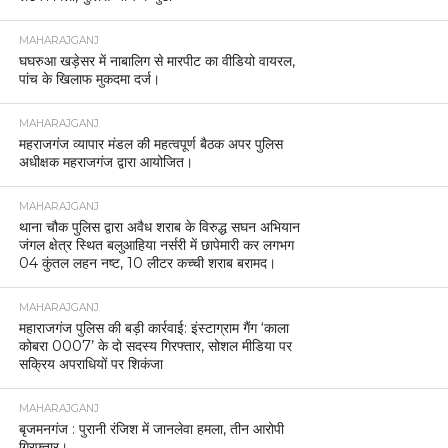
MAHARAJGANJ
घघरुआ खड़ेसर में नाबालिग से मारपीट का वीडियो वायरल,
पांच के खिलाफ मुकदमा दर्ज।
MAHARAJGANJ
महराजगंज व्यापार मंडल की महत्वपूर्ण बैठक अपर पुलिस
अधीक्षक महराजगंज द्वारा आयोजित।
MAHARAJGANJ
थाना चौक पुलिस द्वारा अवैध शराब के विरुद्ध सघन अभियान
जंगल क्षेत्र स्थित बलुआहिया नर्सरी में छापेमारी कर लगभग
04 कुंतल लहन नष्ट, 10 लीटर कच्ची शराब बरामद।
MAHARAJGANJ
महाराजगंज पुलिस की बड़ी कार्रवाई: इंस्टाग्राम गैंग ‘काला
कोबरा 0007’ के दो सदस्य गिरफ्तार, सोशल मीडिया पर
सक्रिय अपराधियों पर शिकंजा
MAHARAJGANJ
बृजमनगंज : पुरानी रंजिश में जानलेवा हमला, तीन आरोपी
गिरफ्तार।