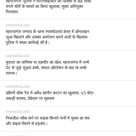
महराजगंज: पुलिस ने मोटरसाइकिल की डिक्की से डेढ़ लाख
रुपये चोरी के मामले का किया खुलासा, मुख्य अभियुक्त
गिरफ्तार
MAHARAJGANJ
महराजगंज जनपद के थाना श्यामदेउरवां क्षेत्र में ऑनलाइन
जुआ खिलाने और उसका आयोजन करने वालों के खिलाफ
पुलिस ने सख्त कार्रवाई की है।
MAHARAJGANJ
कुदरत का करिश्मा या तक़दीर का खेल, महराजगंज में जन्मे
पेट से जुड़े जुड़वा बच्चे, सफल ऑपरेशन के बाद मां-बच्चे
स्वस्थ।
MAHARAJGANJ
दक्षिणी चौक रेंज में अवैध सागौन कटान का खुलासा, 45 बोटा
लकड़ी बरामद, ठेकेदार पर मुकदमा
MAHARAJGANJ
निचलौल–चौक मार्ग पर सड़क किनारे पानी में युवक का शव
और बाइक मिलने से हड़कंप।