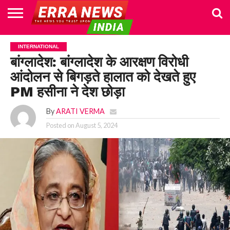
HOME
POLITICS
NEWS
BUSINESS
CULTURE
NATIONAL
SPORTS
LIFESTYLE
TRAVEL
OPINION
BREAKING
ENTERTAINMENT
WORLD
CRIME
JOIN
INTERNATIONAL
NEWS
US
बांग्लादेश: बांग्लादेश के आरक्षण विरोधी
आंदोलन से बिगड़ते हालात को देखते हुए
PM हसीना ने देश छोड़ा
By
ARATI VERMA
Posted on
August 5, 2024