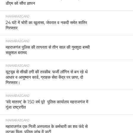
डीएम को सौंपा ज्ञापन
MAHARAJGANJ
24 घंटे में चोरी का खुलासा, जेवरात व नकदी समेत शातिर
गिरफ्तार
MAHARAJGANJ
महराजगंज पुलिस की तत्परता से तीन साल की गुमशुदा बच्ची
सकुशल बरामद
MAHARAJGANJ
यूट्यूब से सीखी ठगी की तरकीब: फर्जी लॉगिन से बन रहे थे
आधार व आयुष्मान कार्ड, ग्राहक सेवा केंद्र पर छापा, दो
गिरफ्तार।
MAHARAJGANJ
‘वंदे मातरम्’ के 150 वर्ष पूरे पुलिस कार्यालय महराजगंज में
गूंजा राष्ट्रगीत
MAHARAJGANJ
महाराजगंज एक निजी अस्पताल के कर्मचारी का शव फंदे से
लटका मिला, पुलिस जांच में जुटी