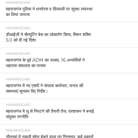
MAHARAJGANJ
महराजगंज पुलिस ने धनतेरस व दीपावली पर सुरक्षा व्यवस्था
का लिया जायजा
MAHARAJGANJ
डीआईजी ने सैल्युटिंग बेस का लोकार्पण किया, मिशन शक्ति
5.0 को दी नई दिशा
MAHARAJGANJ
महराजगंज के पूर्व ADM का जलवा, 16 अभ्यर्थियों ने
लहराया सफलता का परचम
MAHARAJGANJ
महराजगंज में नए एसपी ने संभाला कार्यभार, जनता की
समस्याएं सुनकर दिए निर्देश।
MAHARAJGANJ
महराजगंज में लू से निपटने की तैयारी तेज, प्रशासन ने बनाई
संयुक्त रणनीति
MAHARAJGANJ
नौतनवां में नकली सोना बेचने वाला ठग गिरफ्तार, कई दुकानों