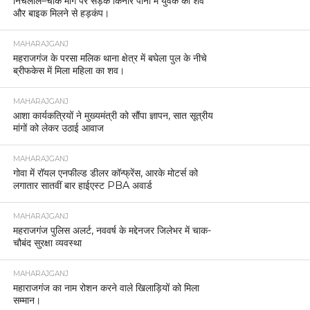
निचलौल–चौक मार्ग पर सड़क किनारे पानी में युवक का शव
और बाइक मिलने से हड़कंप।
MAHARAJGANJ
महराजगंज के परसा मलिक थाना क्षेत्र में बघेला पुल के नीचे
ब्रीफकेस में मिला महिला का शव।
MAHARAJGANJ
आशा कार्यकत्रियों ने मुख्यमंत्री को सौंपा ज्ञापन, सात सूत्रीय
मांगों को लेकर उठाई आवाज
MAHARAJGANJ
गोवा में रॉयल एनफील्ड डीलर कॉन्फ्रेंस, आरके मोटर्स को
लगातार सातवीं बार हाईएस्ट PBA अवार्ड
MAHARAJGANJ
महराजगंज पुलिस अलर्ट, नववर्ष के मद्देनजर जिलेभर में चाक-
चौबंद सुरक्षा व्यवस्था
MAHARAJGANJ
महाराजगंज का नाम रोशन करने वाले खिलाड़ियों को मिला
सम्मान।