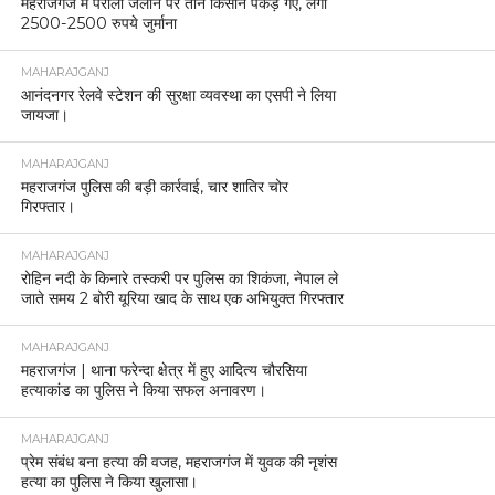
महराजगंज में पराली जलाने पर तीन किसान पकड़े गए, लगा
2500-2500 रुपये जुर्माना
MAHARAJGANJ
आनंदनगर रेलवे स्टेशन की सुरक्षा व्यवस्था का एसपी ने लिया
जायजा।
MAHARAJGANJ
महराजगंज पुलिस की बड़ी कार्रवाई, चार शातिर चोर
गिरफ्तार।
MAHARAJGANJ
रोहिन नदी के किनारे तस्करी पर पुलिस का शिकंजा, नेपाल ले
जाते समय 2 बोरी यूरिया खाद के साथ एक अभियुक्त गिरफ्तार
MAHARAJGANJ
महराजगंज | थाना फरेन्दा क्षेत्र में हुए आदित्य चौरसिया
हत्याकांड का पुलिस ने किया सफल अनावरण।
MAHARAJGANJ
प्रेम संबंध बना हत्या की वजह, महराजगंज में युवक की नृशंस
हत्या का पुलिस ने किया खुलासा।