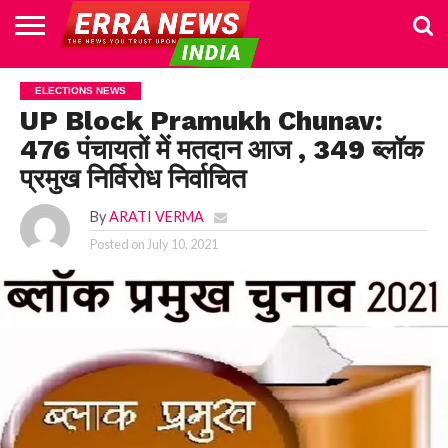
HOME
POLITICS
NEWS
BUSINESS
CULTURE
NATIONAL
SPORTS
LIFESTYLE
TRAVEL
OPINION
BREAKING
ENTERTAINMENT
WORLD
CRIME
JOIN
ELECTIONS NEWS
NEWS
US
UP Block Pramukh Chunav:
476 पंचायतों में मतदान आज , 349 ब्लॉक
प्रमुख निर्विरोध निर्वाचित
By
ARATI VERMA
Posted on
July 10, 2021