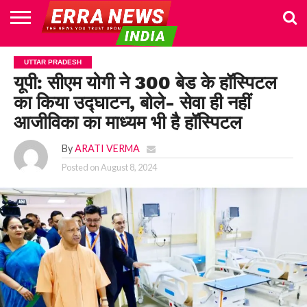
HOME
POLITICS
NEWS
BUSINESS
CULTURE
NATIONAL
SPORTS
LIFESTYLE
TRAVEL
OPINION
BREAKING
ENTERTAINMENT
WORLD
CRIME
JOIN
UTTAR PRADESH
NEWS
US
यूपी: सीएम योगी ने 300 बेड के हॉस्पिटल
का किया उद्घाटन, बोले- सेवा ही नहीं
आजीविका का माध्यम भी है हॉस्पिटल
By
ARATI VERMA
Posted on
August 8, 2024