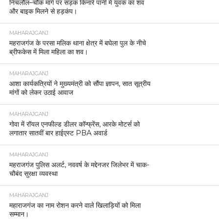
निचलौल–चौक मार्ग पर सड़क किनारे पानी में युवक का शव
और बाइक मिलने से हड़कंप।
MAHARAJGANJ
महराजगंज के परसा मलिक थाना क्षेत्र में बघेला पुल के नीचे
ब्रीफकेस में मिला महिला का शव।
MAHARAJGANJ
आशा कार्यकत्रियों ने मुख्यमंत्री को सौंपा ज्ञापन, सात सूत्रीय
मांगों को लेकर उठाई आवाज
MAHARAJGANJ
गोवा में रॉयल एनफील्ड डीलर कॉन्फ्रेंस, आरके मोटर्स को
लगातार सातवीं बार हाईएस्ट PBA अवार्ड
MAHARAJGANJ
महराजगंज पुलिस अलर्ट, नववर्ष के मद्देनजर जिलेभर में चाक-
चौबंद सुरक्षा व्यवस्था
MAHARAJGANJ
महाराजगंज का नाम रोशन करने वाले खिलाड़ियों को मिला
सम्मान।