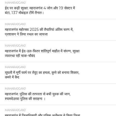
MAHARAJGANJ
ईद पर कड़ी सुरक्षा: महराजगंज 4 जोन और 19 सेक्टर में
बंटा, 137 मोबाइल टीमें तैनात।
MAHARAJGANJ
महराजगंज महोत्सव 2025 की तैयारियां अंतिम चरण में,
प्रशासन ने लिया स्थल का जायजा
MAHARAJGANJ
महराजगंज में ईद-उल-फितर शांतिपूर्ण माहौल में संपन्न, सुरक्षा
व्यवस्था रही चाक-चौबंद
MAHARAJGANJ
घुघली में मुर्गी फार्म पर तेंदुए का हमला, कुत्ते को बनाया शिकार,
कमरे में कैद
MAHARAJGANJ
महराजगंज: पुलिस की तत्परता से बची युवक की जान,
श्यामदेउरवा पुलिस की सराहना ।
MAHARAJGANJ
महराजगंज में जिलाधिकारी और पुलिस अधीक्षक ने किया जिला