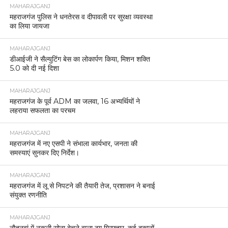
MAHARAJGANJ
महराजगंज पुलिस ने धनतेरस व दीपावली पर सुरक्षा व्यवस्था
का लिया जायजा
MAHARAJGANJ
डीआईजी ने सैल्युटिंग बेस का लोकार्पण किया, मिशन शक्ति
5.0 को दी नई दिशा
MAHARAJGANJ
महराजगंज के पूर्व ADM का जलवा, 16 अभ्यर्थियों ने
लहराया सफलता का परचम
MAHARAJGANJ
महराजगंज में नए एसपी ने संभाला कार्यभार, जनता की
समस्याएं सुनकर दिए निर्देश।
MAHARAJGANJ
महराजगंज में लू से निपटने की तैयारी तेज, प्रशासन ने बनाई
संयुक्त रणनीति
MAHARAJGANJ
नौतनवां में नकली सोना बेचने वाला ठग गिरफ्तार, कई दुकानों