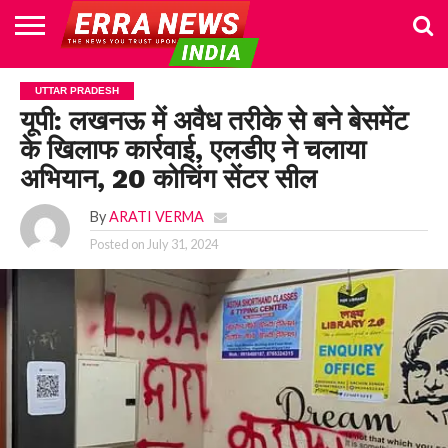
HOME
POLITICS
NEWS
BUSINESS
CULTURE
NATIONAL
SPORTS
LIFESTYLE
TRAVEL
OPINION
BREAKING
ENTERTAINMENT
WORLD
CRIME
JOIN
UTTAR PRADESH
NEWS
US
यूपी: लखनऊ में अवैध तरीके से बने बेसमेंट
के खिलाफ कार्रवाई, एलडीए ने चलाया
अभियान, 20 कोचिंग सेंटर सील
By
ARATI VERMA
Posted on
July 31, 2024