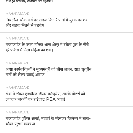
लकड़ी बरामद, ठेकेदार पर मुकदमा
MAHARAJGANJ
निचलौल–चौक मार्ग पर सड़क किनारे पानी में युवक का शव
और बाइक मिलने से हड़कंप।
MAHARAJGANJ
महराजगंज के परसा मलिक थाना क्षेत्र में बघेला पुल के नीचे
ब्रीफकेस में मिला महिला का शव।
MAHARAJGANJ
आशा कार्यकत्रियों ने मुख्यमंत्री को सौंपा ज्ञापन, सात सूत्रीय
मांगों को लेकर उठाई आवाज
MAHARAJGANJ
गोवा में रॉयल एनफील्ड डीलर कॉन्फ्रेंस, आरके मोटर्स को
लगातार सातवीं बार हाईएस्ट PBA अवार्ड
MAHARAJGANJ
महराजगंज पुलिस अलर्ट, नववर्ष के मद्देनजर जिलेभर में चाक-
चौबंद सुरक्षा व्यवस्था