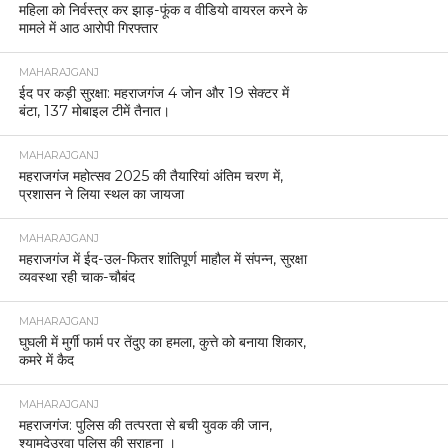
महिला को निर्वस्त्र कर झाड़-फूंक व वीडियो वायरल करने के
मामले में आठ आरोपी गिरफ्तार
MAHARAJGANJ
ईद पर कड़ी सुरक्षा: महराजगंज 4 जोन और 19 सेक्टर में
बंटा, 137 मोबाइल टीमें तैनात।
MAHARAJGANJ
महराजगंज महोत्सव 2025 की तैयारियां अंतिम चरण में,
प्रशासन ने लिया स्थल का जायजा
MAHARAJGANJ
महराजगंज में ईद-उल-फितर शांतिपूर्ण माहौल में संपन्न, सुरक्षा
व्यवस्था रही चाक-चौबंद
MAHARAJGANJ
घुघली में मुर्गी फार्म पर तेंदुए का हमला, कुत्ते को बनाया शिकार,
कमरे में कैद
MAHARAJGANJ
महराजगंज: पुलिस की तत्परता से बची युवक की जान,
श्यामदेउरवा पुलिस की सराहना ।