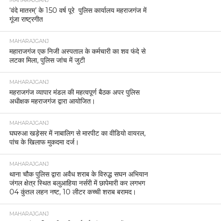
MAHARAJGANJ
‘वंदे मातरम्’ के 150 वर्ष पूरे पुलिस कार्यालय महराजगंज में
गूंजा राष्ट्रगीत
MAHARAJGANJ
महाराजगंज एक निजी अस्पताल के कर्मचारी का शव फंदे से
लटका मिला, पुलिस जांच में जुटी
MAHARAJGANJ
महराजगंज व्यापार मंडल की महत्वपूर्ण बैठक अपर पुलिस
अधीक्षक महराजगंज द्वारा आयोजित।
MAHARAJGANJ
घघरुआ खड़ेसर में नाबालिग से मारपीट का वीडियो वायरल,
पांच के खिलाफ मुकदमा दर्ज।
MAHARAJGANJ
थाना चौक पुलिस द्वारा अवैध शराब के विरुद्ध सघन अभियान
जंगल क्षेत्र स्थित बलुआहिया नर्सरी में छापेमारी कर लगभग
04 कुंतल लहन नष्ट, 10 लीटर कच्ची शराब बरामद।
MAHARAJGANJ