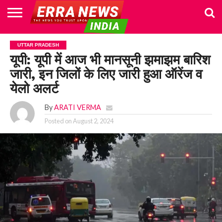
HOME
POLITICS
NEWS
BUSINESS
CULTURE
NATIONAL
SPORTS
LIFESTYLE
TRAVEL
OPINION
BREAKING
ENTERTAINMENT
WORLD
CRIME
JOIN
UTTAR PRADESH
NEWS
US
यूपी: यूपी में आज भी मानसूनी झमाझम बारिश
जारी, इन जिलों के लिए जारी हुआ ऑरेंज व
येलो अलर्ट
By
ARATI VERMA
Posted on
August 2, 2024