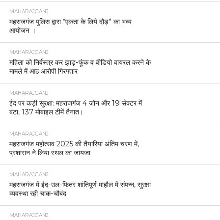
MAHARAJGANJ
महराजगंज पुलिस द्वारा “एकता के लिये दौड़” का भव्य
आयोजन ।
MAHARAJGANJ
महिला को निर्वस्त्र कर झाड़-फूंक व वीडियो वायरल करने के
मामले में आठ आरोपी गिरफ्तार
MAHARAJGANJ
ईद पर कड़ी सुरक्षा: महराजगंज 4 जोन और 19 सेक्टर में
बंटा, 137 मोबाइल टीमें तैनात।
MAHARAJGANJ
महराजगंज महोत्सव 2025 की तैयारियां अंतिम चरण में,
प्रशासन ने लिया स्थल का जायजा
MAHARAJGANJ
महराजगंज में ईद-उल-फितर शांतिपूर्ण माहौल में संपन्न, सुरक्षा
व्यवस्था रही चाक-चौबंद
MAHARAJGANJ