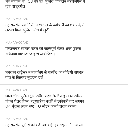
‘वंदे मातरम्’ के 150 वर्ष पूरे पुलिस कार्यालय महराजगंज में
गूंजा राष्ट्रगीत
MAHARAJGANJ
महाराजगंज एक निजी अस्पताल के कर्मचारी का शव फंदे से
लटका मिला, पुलिस जांच में जुटी
MAHARAJGANJ
महराजगंज व्यापार मंडल की महत्वपूर्ण बैठक अपर पुलिस
अधीक्षक महराजगंज द्वारा आयोजित।
MAHARAJGANJ
घघरुआ खड़ेसर में नाबालिग से मारपीट का वीडियो वायरल,
पांच के खिलाफ मुकदमा दर्ज।
MAHARAJGANJ
थाना चौक पुलिस द्वारा अवैध शराब के विरुद्ध सघन अभियान
जंगल क्षेत्र स्थित बलुआहिया नर्सरी में छापेमारी कर लगभग
04 कुंतल लहन नष्ट, 10 लीटर कच्ची शराब बरामद।
MAHARAJGANJ
महाराजगंज पुलिस की बड़ी कार्रवाई: इंस्टाग्राम गैंग ‘काला