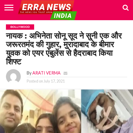
HOME
POLITICS
NEWS
BUSINESS
CULTURE
NATIONAL
SPORTS
LIFESTYLE
TRAVEL
OPINION
BREAKING
ENTERTAINMENT
WORLD
CRIME
JOIN
BOLLYWOOD
NEWS
US
नायक : अभिनेता सोनू सूद ने सुनी एक और
जरूरतमंद की गुहार, मुरादाबाद के बीमार
युवक को एयर एंबुलेंस से हैदराबाद किया
शिफ्ट
By
ARATI VERMA
Posted on
July 17, 2021