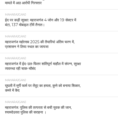
मामले में आठ आरोपी गिरफ्तार
MAHARAJGANJ
ईद पर कड़ी सुरक्षा: महराजगंज 4 जोन और 19 सेक्टर में
बंटा, 137 मोबाइल टीमें तैनात।
MAHARAJGANJ
महराजगंज महोत्सव 2025 की तैयारियां अंतिम चरण में,
प्रशासन ने लिया स्थल का जायजा
MAHARAJGANJ
महराजगंज में ईद-उल-फितर शांतिपूर्ण माहौल में संपन्न, सुरक्षा
व्यवस्था रही चाक-चौबंद
MAHARAJGANJ
घुघली में मुर्गी फार्म पर तेंदुए का हमला, कुत्ते को बनाया शिकार,
कमरे में कैद
MAHARAJGANJ
महराजगंज: पुलिस की तत्परता से बची युवक की जान,
श्यामदेउरवा पुलिस की सराहना ।