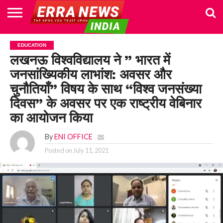
HOME
POLITICS
NEWS
BUSINESS
CULTURE
NATIONAL
SPORTS
LIFESTYLE
TRAVEL
OPINION
BREAKING
ENTERTAINMENT
WORLD
CRIME
JOIN
EDUCATION
NEWS
US
लखनऊ विश्वविद्यालय ने ” भारत में
जनसांख्यिकीय लाभांश: अवसर और
चुनौतियाँ” विषय के साथ “विश्व जनसंख्या
दिवस” के अवसर पर एक राष्ट्रीय वेबिनार
का आयोजन किया
By
ENI OFFICE
Posted on
July 11, 2021