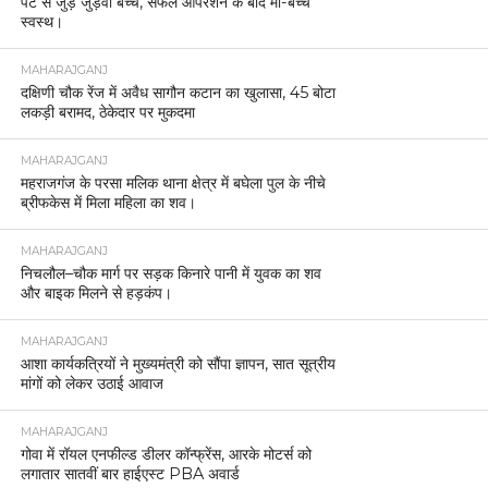
पेट से जुड़े जुड़वा बच्चे, सफल ऑपरेशन के बाद मां-बच्चे
स्वस्थ।
MAHARAJGANJ
दक्षिणी चौक रेंज में अवैध सागौन कटान का खुलासा, 45 बोटा
लकड़ी बरामद, ठेकेदार पर मुकदमा
MAHARAJGANJ
महराजगंज के परसा मलिक थाना क्षेत्र में बघेला पुल के नीचे
ब्रीफकेस में मिला महिला का शव।
MAHARAJGANJ
निचलौल–चौक मार्ग पर सड़क किनारे पानी में युवक का शव
और बाइक मिलने से हड़कंप।
MAHARAJGANJ
आशा कार्यकत्रियों ने मुख्यमंत्री को सौंपा ज्ञापन, सात सूत्रीय
मांगों को लेकर उठाई आवाज
MAHARAJGANJ
गोवा में रॉयल एनफील्ड डीलर कॉन्फ्रेंस, आरके मोटर्स को
लगातार सातवीं बार हाईएस्ट PBA अवार्ड