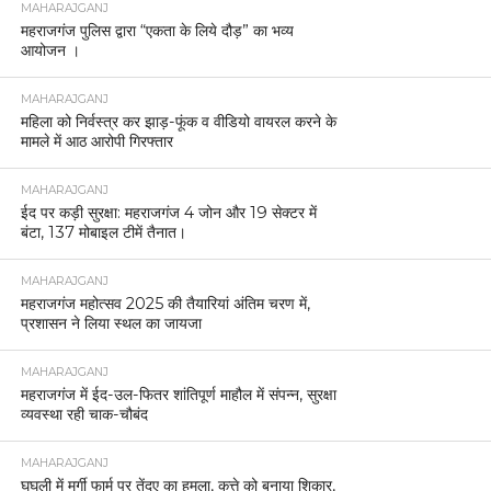
MAHARAJGANJ
महराजगंज पुलिस द्वारा “एकता के लिये दौड़” का भव्य
आयोजन ।
MAHARAJGANJ
महिला को निर्वस्त्र कर झाड़-फूंक व वीडियो वायरल करने के
मामले में आठ आरोपी गिरफ्तार
MAHARAJGANJ
ईद पर कड़ी सुरक्षा: महराजगंज 4 जोन और 19 सेक्टर में
बंटा, 137 मोबाइल टीमें तैनात।
MAHARAJGANJ
महराजगंज महोत्सव 2025 की तैयारियां अंतिम चरण में,
प्रशासन ने लिया स्थल का जायजा
MAHARAJGANJ
महराजगंज में ईद-उल-फितर शांतिपूर्ण माहौल में संपन्न, सुरक्षा
व्यवस्था रही चाक-चौबंद
MAHARAJGANJ
घुघली में मुर्गी फार्म पर तेंदुए का हमला, कुत्ते को बनाया शिकार,